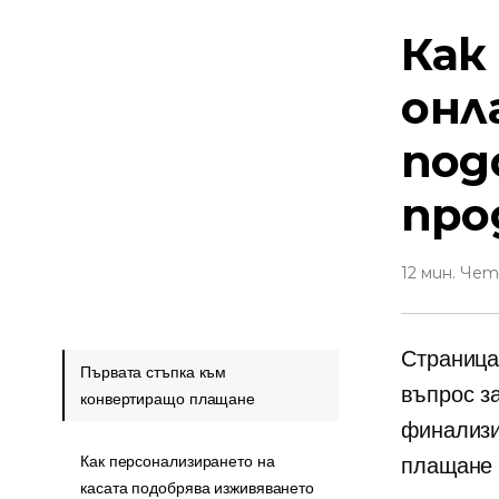
Как
онл
под
про
12 мин. Че
Страница
Първата стъпка към
въпрос з
конвертиращо плащане
финализи
Как персонализирането на
плащане и
касата подобрява изживяването