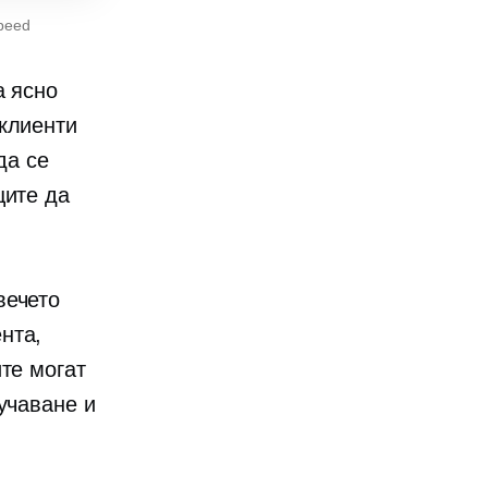
peed
а ясно
 клиенти
да се
ците да
вечето
нта,
те могат
учаване и