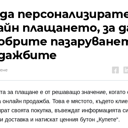
 да персонализират
айн плащането, за д
обрите пазаруване
дажбите
тене
та за плащане е от решаващо значение, когато 
а онлайн продажба. Това е мястото, където клие
рат своята покупка, въвеждат информацията си
 доставка и натискат ценния бутон „Купете“.