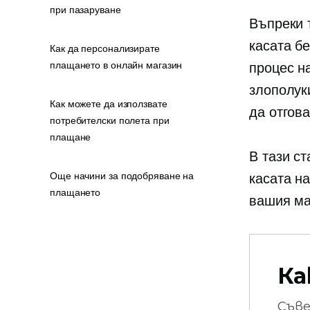
при пазаруване
Въпреки 
касата б
Как да персонализирате
плащането в онлайн магазин
процес н
злополуки
Как можете да използвате
да отгов
потребителски полета при
плащане
В тази с
Още начини за подобряване на
касата н
плащането
вашия ма
Ка
Съв