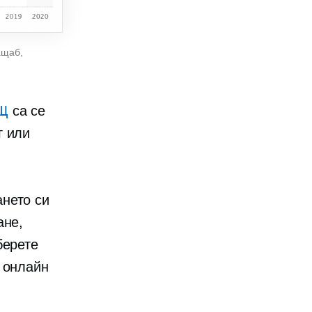
ащаб,
АЩ
са се
г или
нето си
ане,
берете
 онлайн