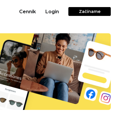
Cenník
Login
Začíname