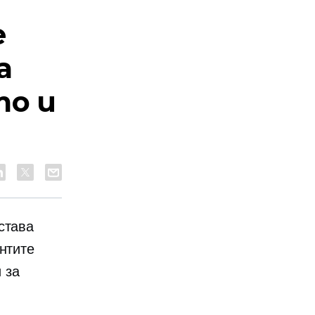
е
а
то и
става
нтите
 за