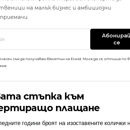
твеници на малък бизнес и амбициозни
приемачи.
Абонирай
се
гласен съм да получавам бюлетин на Ecwid. Мога да се отпиша по 
еме.
ата стъпка към
ертиращо плащане
ледните години броят на изоставените колички 