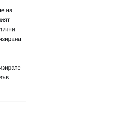
е на
ният
лични
лизирана
изирате
 във