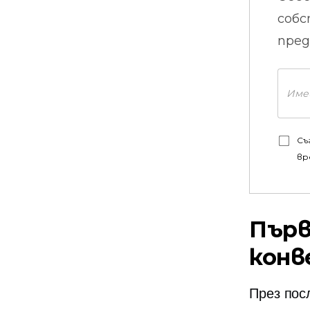
собс
пред
Съ
вр
Първ
конв
През пос