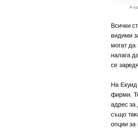
A
е
Всички с
видими з
могат да 
налага д
се заредя
На Екуи
фирми. Т
адрес за
също так
опции за