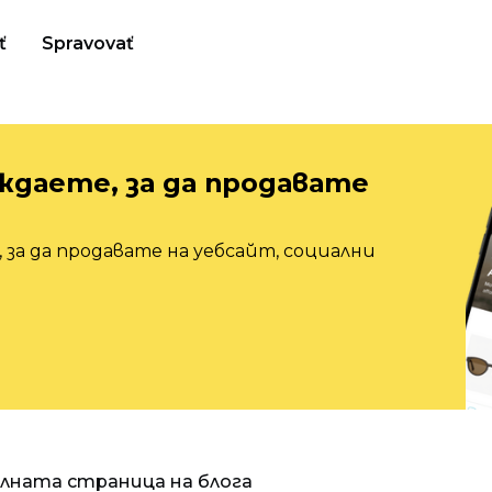
ť
Spravovať
ждаете, за да продавате
 за да продавате на уебсайт, социални
алната страница на блога