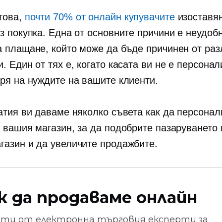
това,
почти 70% от онлайн купувачите
изоставян
ез покупка. Една от основните причини е неудоб
а плащане, който може да бъде причинен от раз
. Един от тях е, когато касата ви не е персона
аря на нуждите на вашите клиенти.
татия ви даваме няколко съвета как да персонал
а вашия магазин, за да подобрите пазаруването
газин и да увеличите продажбите.
к да продаваме онлайн
ети от
електронна търговия
експерти за