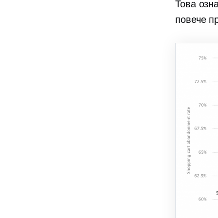
Това озн
повече п