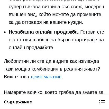
супер гъвкава витрина със свеж, модерен
външен вид, който можете да промените,
за да отговаря на вашите нужди.
Незабавна онлайн продажба.
Готови сте
с a
готови
шаблон за бързо стартиране на
онлайн продажбите.
Любопитни ли сте да видите как изглежда
тази мощна комбинация в реалния живот?
Вижте това
демо магазин
.
Намерете всичко, което трябва да знаете за
добавянето на Ecwid като ваш доставчик на
Съдържание
електронна търговия
Next.js Търговия
в