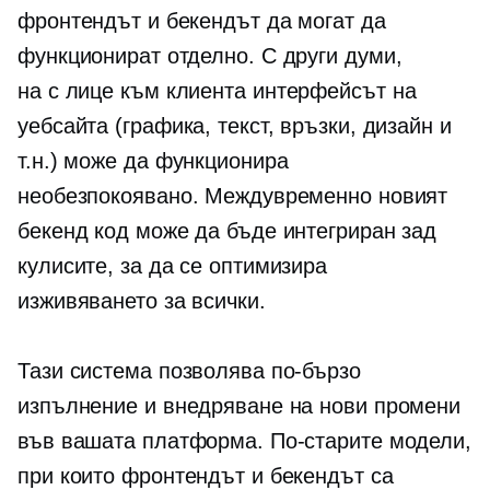
фронтендът и бекендът да могат да
функционират отделно. С други думи,
на
с лице към клиента
интерфейсът на
уебсайта (графика, текст, връзки, дизайн и
т.н.) може да функционира
необезпокоявано. Междувременно новият
бекенд код може да бъде интегриран зад
кулисите, за да се оптимизира
изживяването за всички.
Тази система позволява по-бързо
изпълнение и внедряване на нови промени
във вашата платформа. По-старите модели,
при които фронтендът и бекендът са