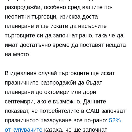
разпродажби, особено сред вашите по-
неопитни търговци, изисква доста
планиране и ще искате да насърчите
търговците си да започнат рано, така че да
имат достатъчно време да поставят нещата
на място.
В идеалния случай търговците ще искат
празничните разпродажби да бъдат
планирани до октомври или дори
септември, ако е възможно. Данните
показват, че потребителите в САЩ започват
празничното пазаруване все по-рано:
52%
от купувачите
казаха, че ще започнат