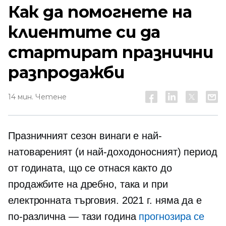
Как да помогнете на
клиентите си да
стартират празнични
разпродажби
14 мин. Четене
Празничният сезон винаги е най-
натовареният (и най-доходоносният) период
от годината, що се отнася както до
продажбите на дребно, така и при
електронната търговия. 2021 г. няма да е
по-различна — тази година
прогнозира се