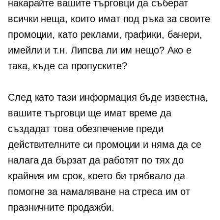
накарайте вашите търговци да съберат
всички неща, които имат под ръка за своите
промоции, като реклами, графики, банери,
имейли и т.н. Липсва ли им нещо? Ако е
така, къде са пропуските?
След като тази информация бъде известна,
вашите търговци ще имат време да
създадат това обезпечение преди
действителните си промоции и няма да се
налага да бързат да работят по тях до
крайния им срок, което би трябвало да
помогне за намаляване на стреса им от
празничните продажби.