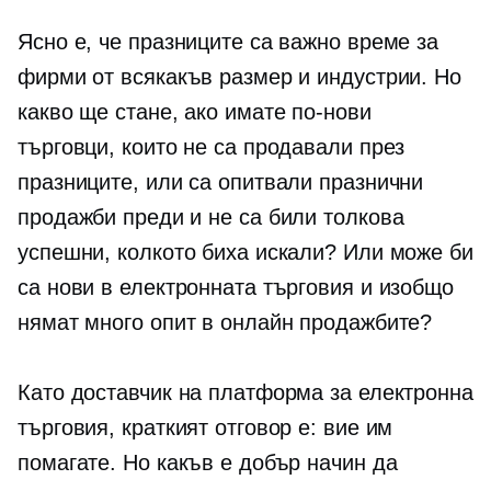
Ясно е, че празниците са важно време за
фирми от всякакъв размер и индустрии. Но
какво ще стане, ако имате по-нови
търговци, които не са продавали през
празниците, или са опитвали празнични
продажби преди и не са били толкова
успешни, колкото биха искали? Или може би
са нови в електронната търговия и изобщо
нямат много опит в онлайн продажбите?
Като доставчик на платформа за електронна
търговия, краткият отговор е: вие им
помагате. Но какъв е добър начин да