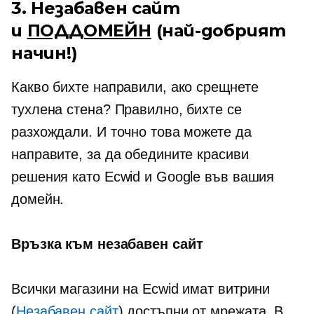
3. Незабавен сайт
и
ПОДДОМЕЙН
(най-добрият
начин!)
Какво бихте направили, ако срещнете
тухлена стена? Правилно, бихте се
разхождали. И точно това можете да
направите, за да обедините красиви
решения като Ecwid и Google във вашия
домейн.
Връзка към незабавен сайт
Всички магазини на Ecwid имат витрини
(
Незабавен сайт
) достъпни от мрежата. В