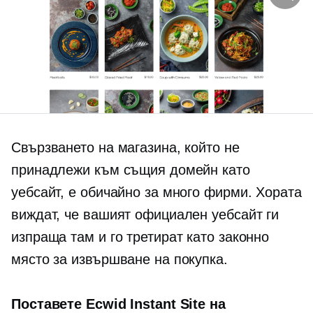
Свързването на магазина, който не
принадлежи към същия домейн като
уебсайт, е обичайно за много фирми. Хората
виждат, че вашият официален уебсайт ги
изпраща там и го третират като законно
място за извършване на покупка.
Поставете Ecwid Instant Site на