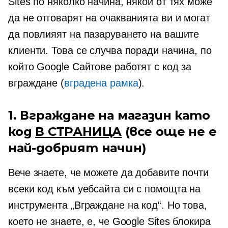
Sites по няколко начина, някои от тях може
да не отговарят на очакванията ви и могат
да повлияят на пазаруването на вашите
клиенти. Това се случва поради начина, по
който Google Сайтове работят с код за
вграждане (
вградена рамка
).
1. Вграждане на магазин като
код
В СТРАНИЦА
(все още не е
най-добрият начин)
Вече знаете, че можете да добавите почти
всеки код към уебсайта си с помощта на
инструмента „Вграждане на код“. Но това,
което не знаете, е, че Google Sites блокира