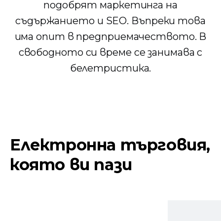
подобрят маркетинга на
съдържанието и SEO. Въпреки това
има опит в предприемачеството. В
свободното си време се занимава с
белетристика.
Електронна търговия,
която ви пази