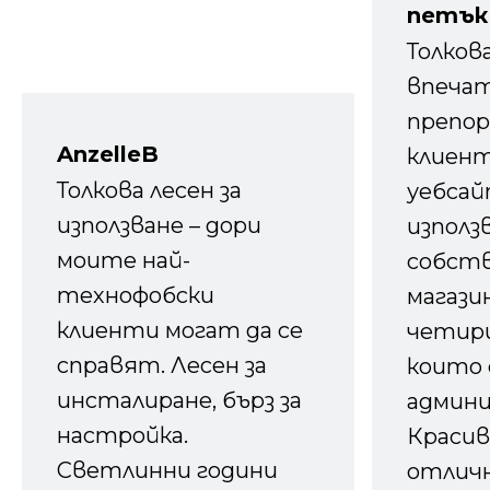
петък
Толков
впечат
препор
AnzelleB
клиен
Толкова лесен за
уебсайт
използване – дори
използ
моите най-
собств
технофобски
магазин
клиенти могат да се
четири
справят. Лесен за
които 
инсталиране, бърз за
админ
настройка.
Красив
Светлинни години
отличн