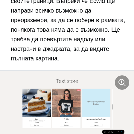
своите граници. Въпреки че Ecwid ще
направи всичко възможно да
преоразмери, за да се побере в рамката,
понякога това няма да е възможно. Ще
трябва да превъртите надолу или
настрани в джаджата, за да видите
пълната картина.