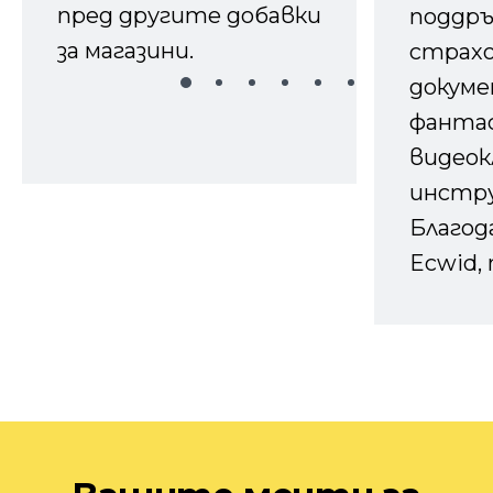
пред другите добавки
поддръ
за магазини.
страх
докуме
фанта
видеок
инстру
Благод
Ecwid, 