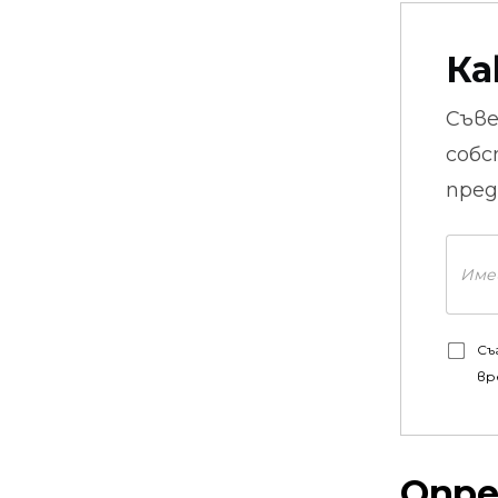
Ка
Съв
собс
пред
Съ
вр
Опре