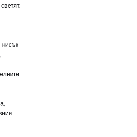
 светят.
 нисък
,
челните
а,
вния