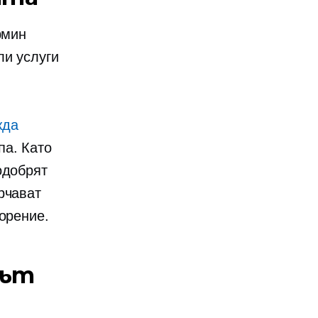
рмин
ли услуги
жда
па. Като
одобрят
рчават
орение.
рът