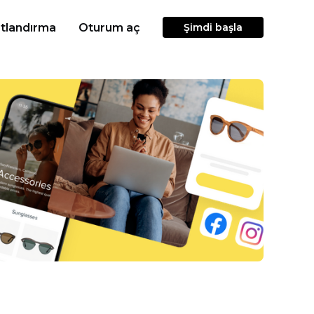
atlandırma
Oturum aç
Şimdi başla