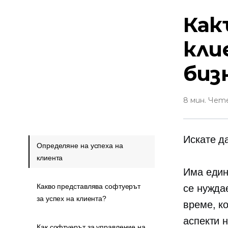
Как
кли
биз
8 мин. Чет
Искате д
Определяне на успеха на
клиента
Има един
Какво представлява софтуерът
се нужда
за успех на клиента?
време, к
аспекти 
Как софтуерът за управление на