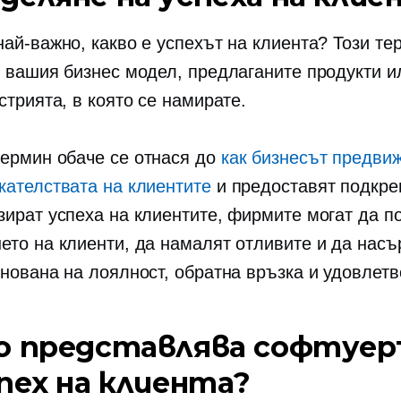
най-важно, какво е успехът на клиента? Този те
т вашия бизнес модел, предлаганите продукти и
стрията, в която се намирате.
ермин обаче се отнася до
как бизнесът предви
кателствата на клиентите
и предоставят подкре
зират успеха на клиентите, фирмите могат да п
ето на клиенти, да намалят отливите и да насъ
снована на лоялност, обратна връзка и удовлетв
о представлява софтуе
спех на клиента?