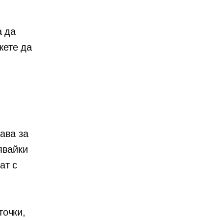
а да
жете да
ава за
явайки
ат с
точки,