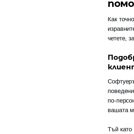
помо
Как точн
изравнит
четете, з
Подоб
клие
Софтуеръ
поведени
по-персо
вашата м
Тъй като