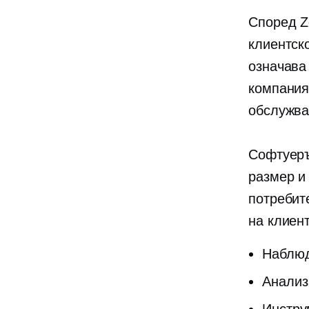
Според Z
клиентск
означава
компания
обслужва
Софтуеръ
размер и
потребит
на клиен
Наблюд
Анализ