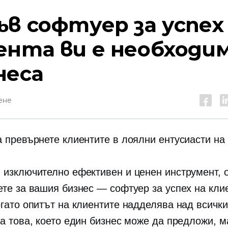
ъв софтуер за успех
ента ви е необходим
неса
ене
а превърнете клиентите в лоялни ентусиасти на
 изключително ефективен и ценен инструмент, о
ете за вашия бизнес — софтуер за успех на кли
огато опитът на клиентите надделява над всички
на това, което един бизнес може да предложи, м