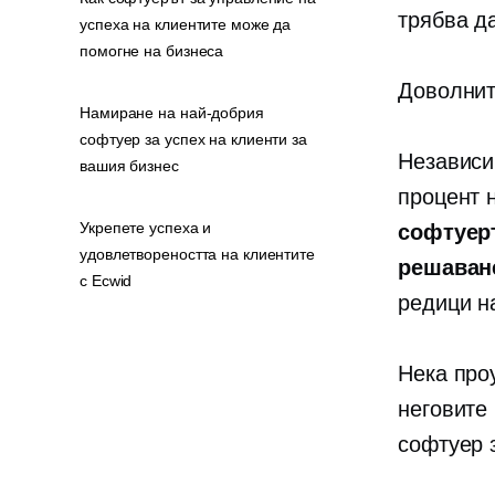
трябва да
успеха на клиентите може да
помогне на бизнеса
Доволнит
Намиране на най-добрия
софтуер за успех на клиенти за
Независи
вашия бизнес
процент 
Укрепете успеха и
софтуеръ
удовлетвореността на клиентите
решаван
с Ecwid
редици на
Нека про
неговите
софтуер 