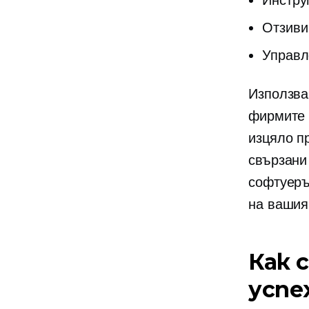
Инстру
Отзиви
Управл
Използва
фирмите 
изцяло п
свързани
софтуеръ
на вашия
Как 
успе