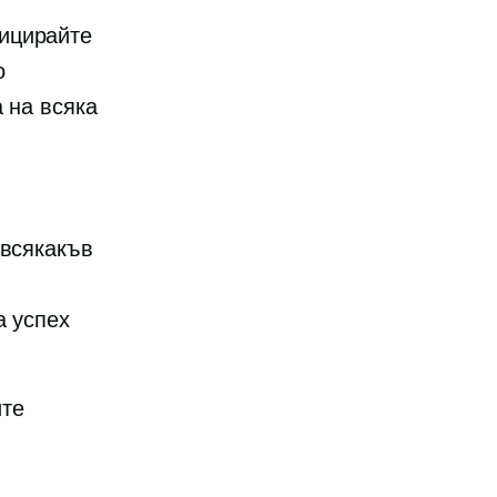
ицирайте
о
 на всяка
 всякакъв
а успех
ите