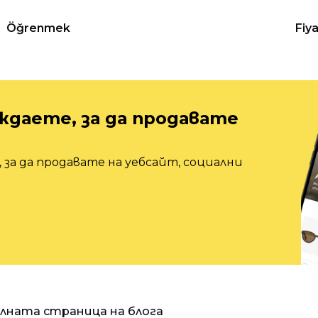
Öğrenmek
Fiy
ждаете, за да продавате
 за да продавате на уебсайт, социални
алната страница на блога