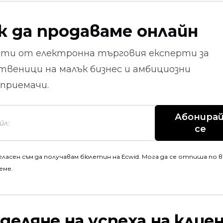
к да продаваме онлайн
ети от
електронна търговия
експерти за
твеници на малък бизнес и амбициозни
приемачи.
Абонирай
се
гласен съм да получавам бюлетин на Ecwid. Мога да се отпиша по 
еме.
деляне на успеха на клие