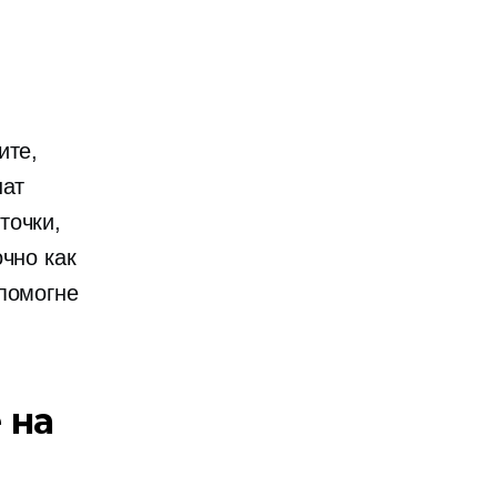
ите,
нат
точки,
чно как
 помогне
 на