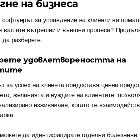
гне на бизнеса
о софтуерът за управление на клиенти ви помаг
е вашите вътрешни и външни процеси? Продъл
а да разберете.
рете удовлетвореността на
нтите
т за успех на клиента предоставя ценна предст
ето, желанията и нуждите на клиентите, позвол
нализирано изживяване, когато те взаимодейств
арка.
 можете да идентифицирате отделни болезнени 