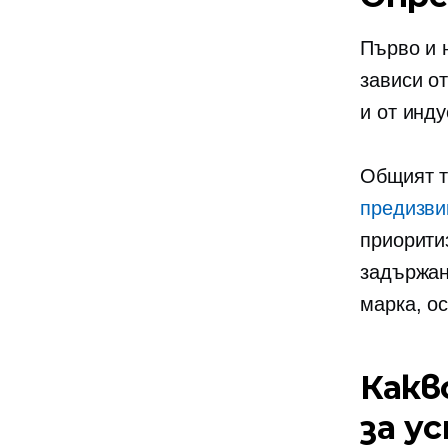
Първо и 
зависи о
и от инду
Общият т
предизви
приорити
задържан
марка, о
Какв
за у