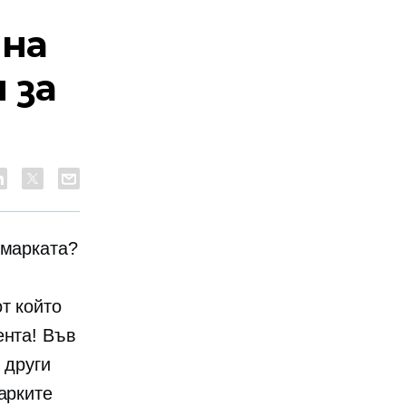
 на
 за
 марката?
т който
ента! Във
 други
арките