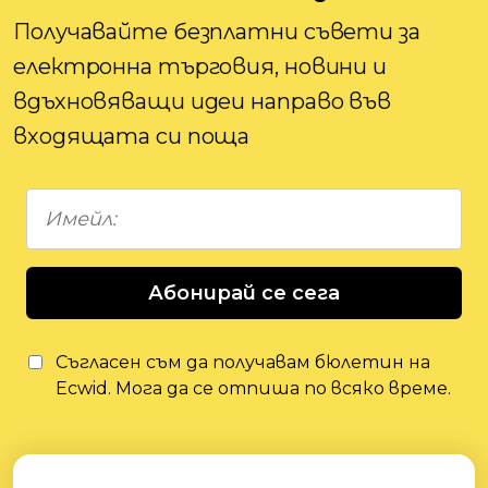
Получавайте безплатни съвети за
електронна търговия, новини и
вдъхновяващи идеи направо във
входящата си поща
Абонирай се сега
Съгласен съм да получавам бюлетин на
Ecwid. Мога да се отпиша по всяко време.