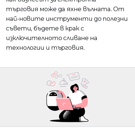
търговия може да яхне вълната. От
най-новите инструменти до полезни
съвети, бъдете в крак с
изключителното сливане на
технологии и търговия.