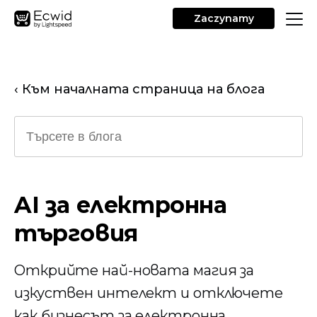
Zaczynamy
‹ Към началната страница на блога
AI за електронна
търговия
Открийте най-новата магия за
изкуствен интелект и отключете
как бизнесът за електронна