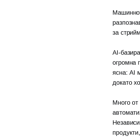
Машиннот
разпозн
за стрий
AI-базир
огромна 
ясна: AI 
докато х
Много от
автомати
Независи
продукти