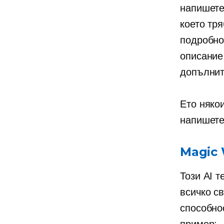
напишете
което тр
подробно
описание
допълнит
Ето някои
напишете
Magic 
Този AI т
всичко
св
способно