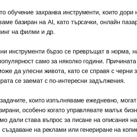
о обучение захранва инструменти, които дори 
аваме
базиран на AI,
като търсачки, онлайн пазар
минг на филми и др.
ани
инструменти бързо се превръщат в норма, н
популярност само за няколко години. Причината
може да улесни живота, като се справя с черни 
ората се заемат с по-интересни задължения.
 задачите, които изпълняваме ежедневно, могат
зирани, особено когато управлявате малък бизн
мо дали става въпрос за писане на описания на
, създаване на реклами или генериране на копи