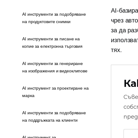
AI-базир
AI инструменти за подобряване
чрез авт
на продуктовите снимки
за да ра
AI инструменти за писане на
използва
копие за електронна търговия
тях.
AI инструменти за генериране
на изображения и видеоклипове
Ка
AI инструмент за проектиране на
марка
Съв
собс
AI инструменти за подобряване
пред
на поддръжката на клиенти
AI инструмент за