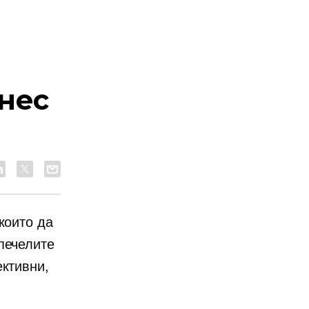
нес
които да
печелите
ективни,