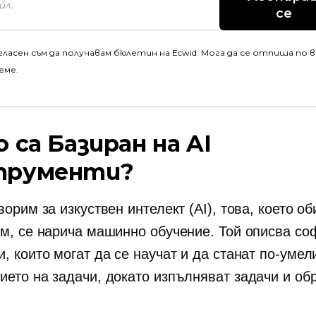
се
гласен съм да получавам бюлетин на Ecwid. Мога да се отпиша по 
еме.
о са
Базиран на AI
трументи?
ворим за изкуствен интелект (AI), това, което о
ум, се нарича машинно обучение. Той описва со
, които могат да се научат и да станат по-умел
ието на задачи, докато изпълняват задачи и об