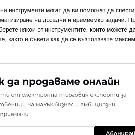
ани
инструменти могат да ви помогнат да спести
оматизиране на досадни и
времеемко
задачи. Пр
зберете някои от инструментите, които можете д
те, както и съвети как да се възползвате макси
к да продаваме онлайн
ети от
електронна търговия
експерти за
твеници на малък бизнес и амбициозни
приемачи.
Абонирай