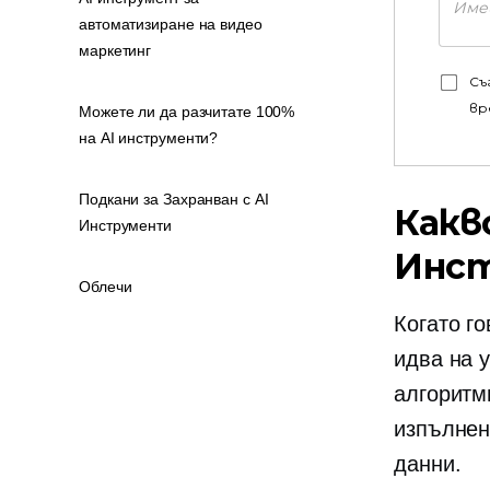
автоматизиране на видео
маркетинг
Съ
вр
Можете ли да разчитате 100%
на AI инструменти?
Подкани за Захранван с AI
Какв
Инструменти
Инс
Облечи
Когато го
идва на 
алгоритми
изпълнен
данни.