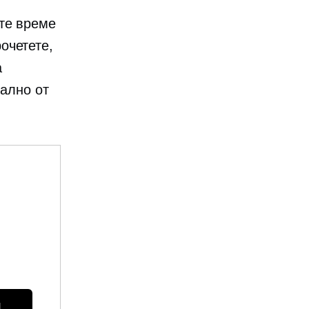
те време
очетете,
а
мално от
 