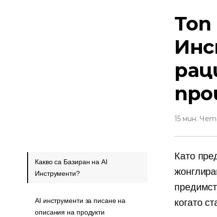
Топ
Инс
рац
про
15 мин. Че
Като пре
Какво са Базиран на AI
жонглира
Инструменти?
предимст
AI инструменти за писане на
когато с
описания на продукти