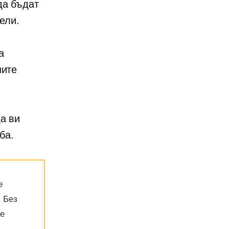
да бъдат
ели.
а
ните
а ви
ба.
е
. Без
те