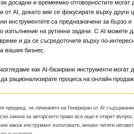
ези досадни и
времеемко
отговорностите могат 
 от AI, докато вие се фокусирате върху други ц
ани
инструментите са предназначени за бързо и
о изпълнение на рутинни задачи. С AI можете д
 време и да се съсредоточите върху по-интерес
на вашия бизнес.
разгледаме как
AI-базирани
инструменти могат д
 да рационализирате процеса на онлайн продаж
е предвид, че лечението на
Генериран от AI
съдържани
сно закона за авторското право все още е открит въпрос
ние какъв инструмент използвате, винаги четете негови
ла и условия.