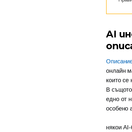
AI и
опис
Описание
онлайн м
които се
В същото
едно от 
особено 
някои
AI