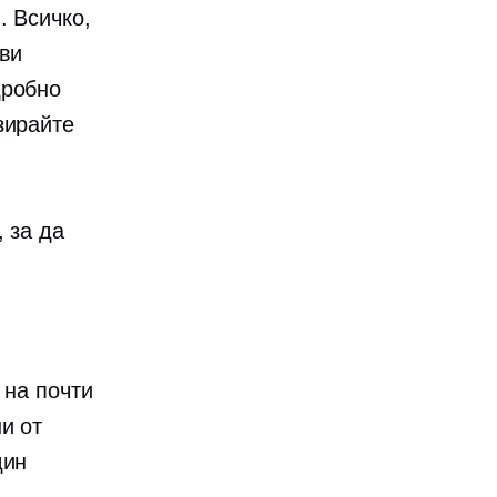
. Всичко,
ови
дробно
зирайте
 за да
 на почти
и от
дин