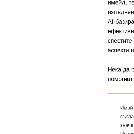
имейл, т
изпълнени
AI-базир
ефективн
спестите
аспекти 
Нека да 
помогнат
Имайт
съгла
значе
Прави