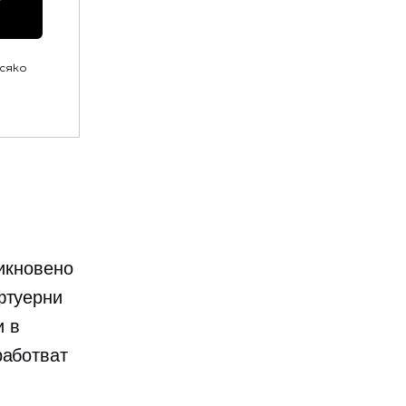
всяко
бикновено
фтуерни
и в
работват