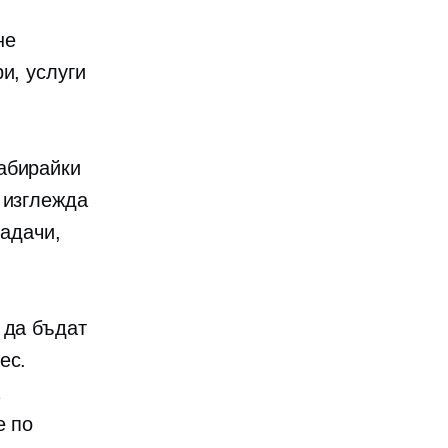
не
и, услуги
абирайки
 изглежда
задачи,
 да бъдат
ес.
е по