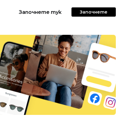
Започнете тук
Започнете