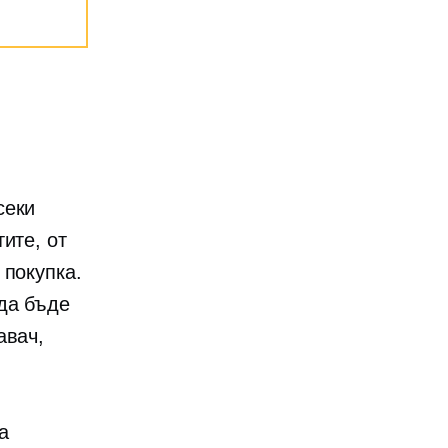
секи
ите, от
 покупка.
да бъде
авач,
а