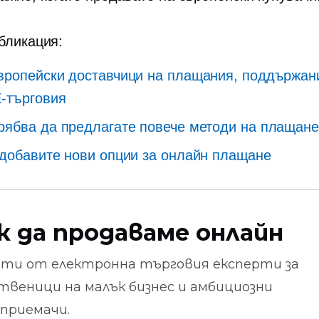
убликация:
вропейски доставчици на плащания, поддържан
-търговия
рябва да предлагате повече методи на плащане
 добавите нови опции за онлайн плащане
к да продаваме онлайн
ети от
електронна търговия
експерти за
твеници на малък бизнес и амбициозни
приемачи.