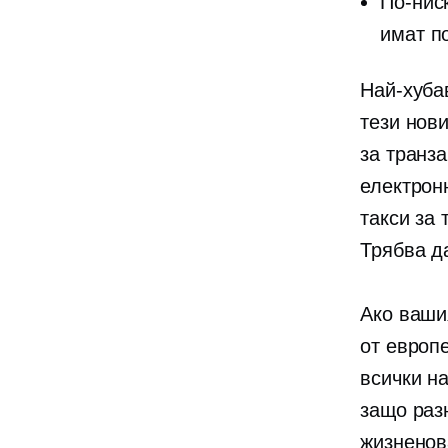
По-нис
имат по
Най-хуба
тези нов
за транза
електрон
такси за 
Трябва д
Ако ваши
от европ
всички н
защо раз
жизненов