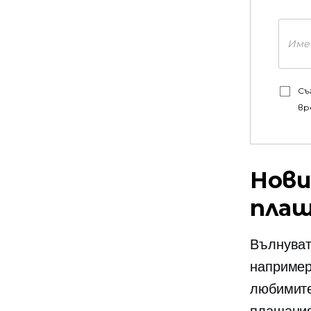
Съ
вр
Нови
плащ
Вълнуват
например
любимите