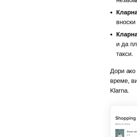
незаба
Кларна
вноски
Кларна
и да п
такси.
Дори ако
време, в
Klarna.