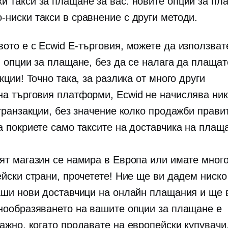
ки такси за плащане за вас: новите опции за пл
-ниски такси в сравнение с други методи.
вото е с Ecwid
Е-търговия,
можете да използват
и опции за плащане, без да се налага да плащат
кции! Точно така, за разлика от много други
на търговия
платформи, Ecwid не начислява ник
транзакции, без значение колко продажби прави
а покриете само таксите на доставчика на плащ
ят магазин се намира в Европа или имате мног
ейски страни, прочетете! Ние ще ви дадем
ниско
аши нови доставчици на онлайн плащания и ще 
нообразяването на вашите опции за плащане е
ажно, когато продавате на европейски купувачи