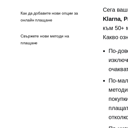
Сега ваш
Как да добавите нови опции за
Klarna, P
онлайн плащане
към 50+ 
Свържете нови методи на
Какво оз
плащане
По-дов
изключ
очаква
По-мал
методи
покупк
плащат
отколко