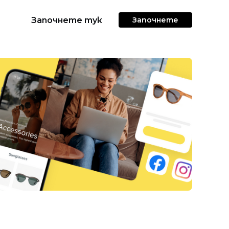
Започнете тук
Започнете