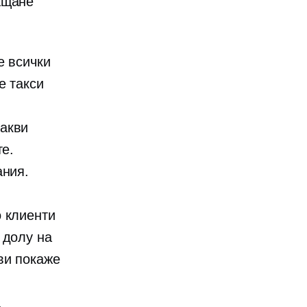
ащане
е всички
е такси
акви
те.
ания.
о клиенти
 долу
на
ви покаже
.