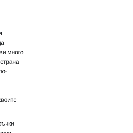
а,
да
ви много
 страна
по-
своите
ръчки