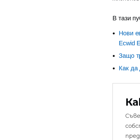
В тази п
Нови е
Ecwid
E
Защо т
Как да
Ка
Съв
собс
пред