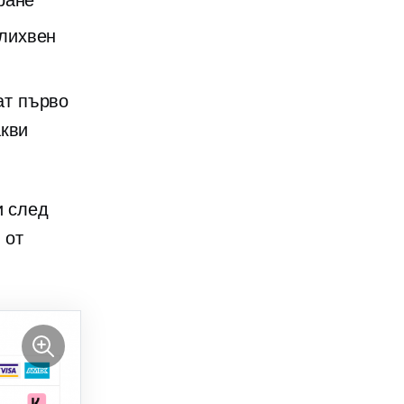
ране
лихвен
ат първо
акви
и след
 от