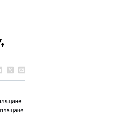
,
 плащане
 плащане