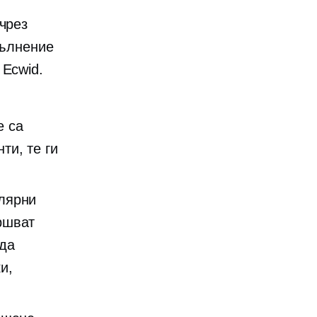
чрез
ълнение
 Ecwid.
е са
ти, те ги
улярни
ршват
 да
и,