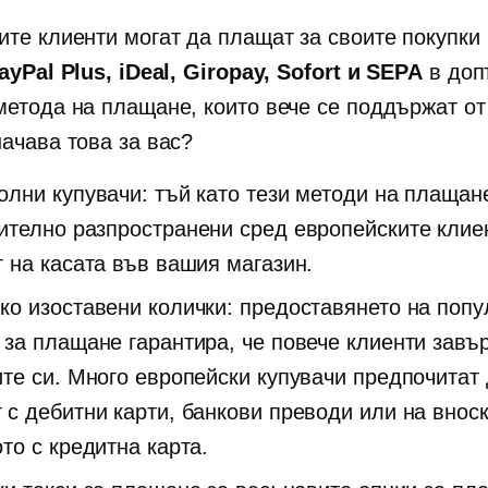
ите клиенти могат да плащат за своите покупки 
ayPal Plus, iDeal, Giropay, Sofort и SEPA
в доп
метода на плащане, които вече се поддържат от
начава това за вас?
олни купувачи: тъй като тези методи на плащан
ително разпространени сред европейските клиен
т на касата във вашия магазин.
ко изоставени колички: предоставянето на поп
 за плащане гарантира, че повече клиенти завъ
ите си. Много европейски купувачи предпочитат
 с дебитни карти, банкови преводи или на вноск
то с кредитна карта.