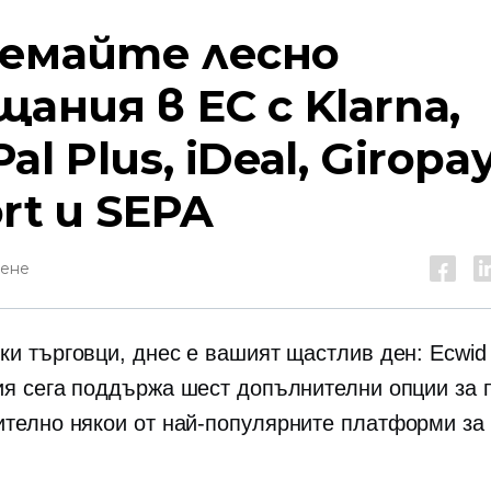
емайте лесно
щания в ЕС с Klarna,
al Plus, iDeal, Giropay
rt и SEPA
тене
ки търговци, днес е вашият щастлив ден: Ecwid
ия
сега поддържа шест допълнителни опции за
телно някои от най-популярните платформи за
!