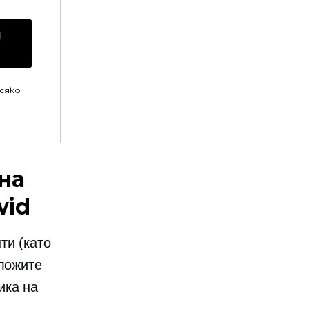
 
всяко
на
wid
ти (като
дложите
ика на