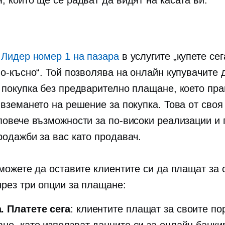
, които ще се радват да видят на касата ви.
е
Лидер номер 1 на пазара
в услугите „купете сег
по-късно“. Той позволява на онлайн купувачите 
 покупка без предварително плащане, което пра
 вземането на решение за покупка. Това от своя
повече възможности за по-високи реализации и 
родажби за вас като продавач.
 можете да оставите клиентите си да плащат за 
чрез три опции за плащане:
. Платете сега
: клиентите плащат за своите по