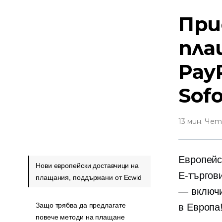
При
пла
PayP
Sofo
13 мин. Че
Европейс
Нови европейски доставчици на
E-търгов
плащания, поддържани от Ecwid
— включи
Защо трябва да предлагате
в Европа
повече методи на плащане