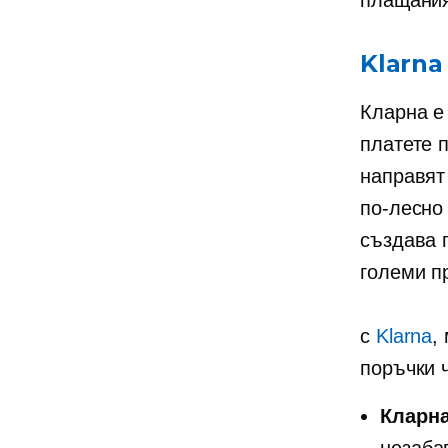
плащания
Klarna
Кларна 
платете 
направят
по-лесно
създава 
големи п
с
Klarna
,
поръчки 
Кларна