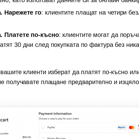
вно, като използват данните си за онлайн банки
. Нарежете го
: клиентите плащат на четири
без
. Платете по-късно
: клиентите могат да поръч
латят 30 дни след покупката по фактура без ник
 вашите клиенти изберат да платят по-късно ил
ие получавате плащане предварително и изцяло