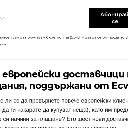
Абонирай
се
гласен съм да получавам бюлетин на Ecwid. Мога да се отпиша по 
еме.
 европейски доставчици 
ания, поддържани от Ec
е ли се да превърнете повече европейски клиен
 да ги накарате да купуват неща), като им пре
 си начини за плащане? Ето шест нови доставч