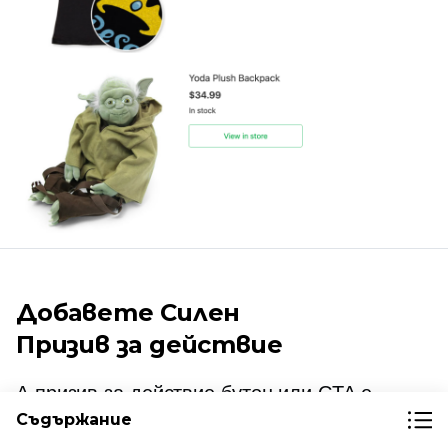
Добавете Силен
Призив за действие
A
призив за действие
бутон или CTA е
Съдържание
кулминацията на вашия имейл за