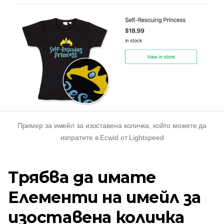
Пример за имейл за изоставена количка, който можете да
изпратите в Ecwid от Lightspeed
Трябва да имате
Елементи на имейл за
изоставена количка