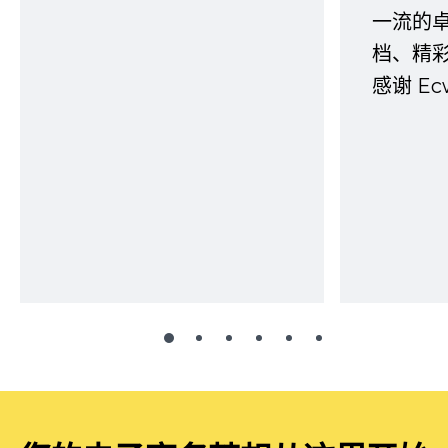
一流的
档、精
感谢 E