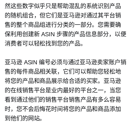
然这些数字似乎只是帮助混乱的系统识别产品
的随机组合，但它们是亚马逊对通过其平台销
售的整个商品组进行分类的一部分。您需要确
保利用创建新 ASIN 步骤的产品信息部分，以便
消费者可以轻松找到您的产品。
亚马逊 ASIN 编号必须与通过亚马逊卖家账户销
售的每件商品相关联，它们可以帮助您轻松地
将您的产品和商品展示给合适的买家。亚马逊
的在线销售平台是业内最好的平台之一，当您
看到通过他们的销售平台销售产品有多么容易
时，您不会后悔花时间将您的产品和商品添加
到他们的网站。