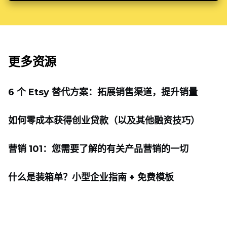
更多资源
6 个 Etsy 替代方案：拓展销售渠道，提升销量
如何零成本获得创业贷款（以及其他融资技巧）
营销 101：您需要了解的有关产品营销的一切
什么是装箱单？小型企业指南 + 免费模板