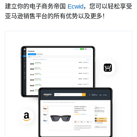
建立你的电子商务帝国
Ecwid
，您可以轻松享受
亚马逊销售平台的所有优势以及更多！