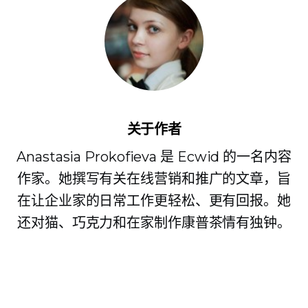
关于作者
Anastasia Prokofieva 是 Ecwid 的一名内容
作家。她撰写有关在线营销和推广的文章，旨
在让企业家的日常工作更轻松、更有回报。她
还对猫、巧克力和在家制作康普茶情有独钟。