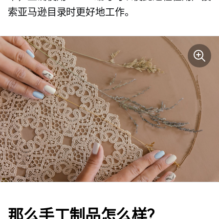
索亚马逊目录时更好地工作。
那么手工制品怎么样？