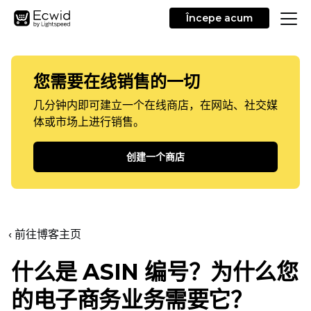
Începe acum
您需要在线销售的一切
几分钟内即可建立一个在线商店，在网站、社交媒
体或市场上进行销售。
创建一个商店
‹ 前往博客主页
什么是 ASIN 编号？为什么您
的电子商务业务需要它？