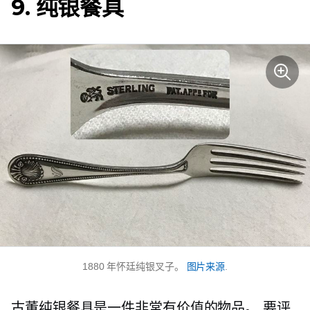
9. 纯银餐具
1880 年怀廷纯银叉子。
图片来源
.
古董纯银餐具是一件非常有价值的物品。 要评