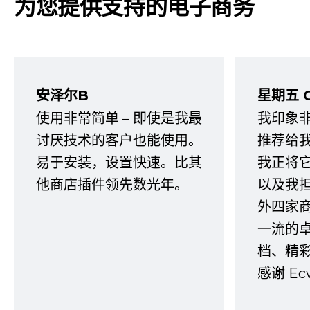
为您提供支持的电子商务
安泽尔B
星期五 
使用非常简单 – 即使是我最
我印象
讨厌技术的客户也能使用。
推荐给
易于安装，设置快速。比其
我正将
他商店插件领先数光年。
以及我
外四家
一流的
档、精
感谢 E