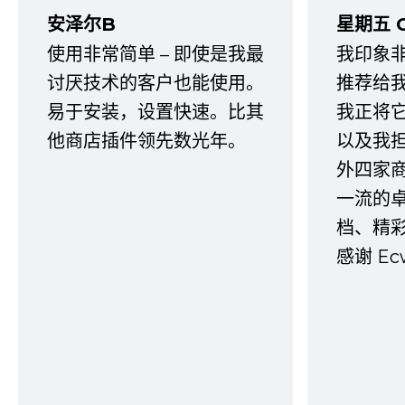
安泽尔B
星期五 
使用非常简单 – 即使是我最
我印象
讨厌技术的客户也能使用。
推荐给
易于安装，设置快速。比其
我正将
他商店插件领先数光年。
以及我
外四家
一流的
档、精
感谢 E