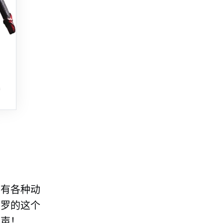
它有各种动
索罗的这个
哮声！