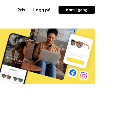
Pris
Logg på
Kom i gang