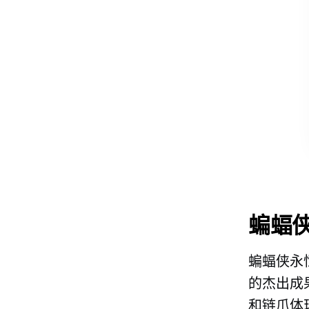
蝙蝠
蝙蝠侠永
的杰出成果
和链爪体