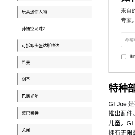
来自
乐高迷你人物
专家
孙悟空龙珠Z
可拆卸头盔达斯维达
我
希曼
剑圣
特种
巴斯光年
GI J
推出配件
波巴费特
儿童。GI
关闭
拥有无限