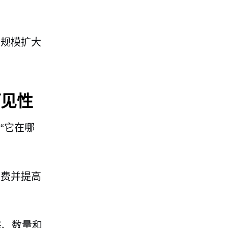
业规模扩大
可见性
“它在哪
浪费并提高
态、数量和