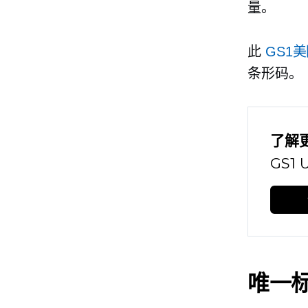
量。
此
GS1
条形码。
了解
GS1
唯一