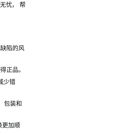
无忧，
帮
现缺陷的风
获得正品。
减少错
选、包装和
换更加顺