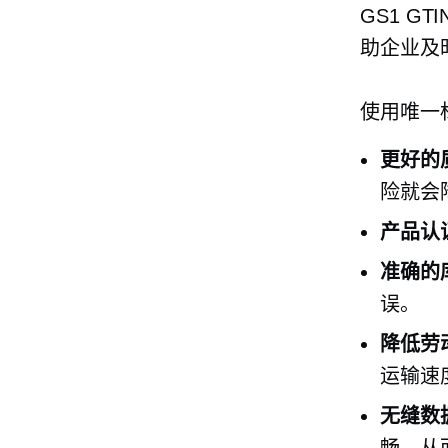
GS1 G
助企业及
使用唯一
更好的
险就会
产品认
准确的
误。
降低劳
运输速
无缝数
畅，从