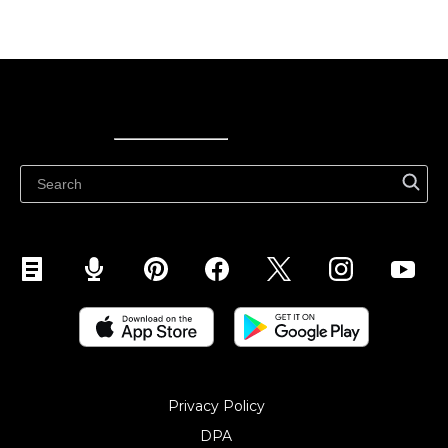
Ecwid
Ecwid
Ecwidi ajaveeb
Abikeskus
Privacy Policy
DPA