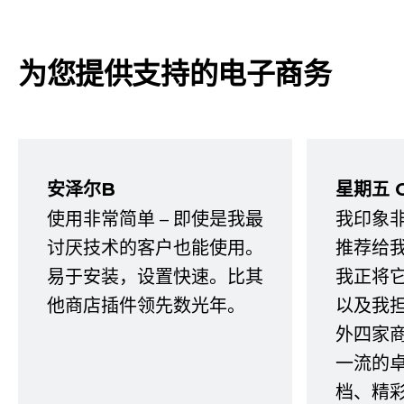
为您提供支持的电子商务
安泽尔B
星期五 
使用非常简单 – 即使是我最
我印象
讨厌技术的客户也能使用。
推荐给
易于安装，设置快速。比其
我正将
他商店插件领先数光年。
以及我
外四家
一流的
档、精