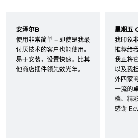
安泽尔B
星期五 
使用非常简单 – 即使是我最
我印象
讨厌技术的客户也能使用。
推荐给
易于安装，设置快速。比其
我正将
他商店插件领先数光年。
以及我
外四家
一流的
档、精
感谢 E