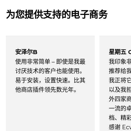
为您提供支持的电子商务
安泽尔B
星期五 
使用非常简单 – 即使是我最
我印象
讨厌技术的客户也能使用。
推荐给
易于安装，设置快速。比其
我正将
他商店插件领先数光年。
以及我
外四家
一流的
档、精
感谢 E