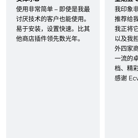
使用非常简单 – 即使是我最
我印象
讨厌技术的客户也能使用。
推荐给
易于安装，设置快速。比其
我正将
他商店插件领先数光年。
以及我
外四家
一流的
档、精
感谢 E