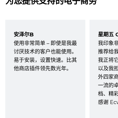
为您提供支持的电子商务
安泽尔B
星期五 
使用非常简单 – 即使是我最
我印象
讨厌技术的客户也能使用。
推荐给
易于安装，设置快速。比其
我正将
他商店插件领先数光年。
以及我
外四家
一流的
档、精
感谢 E