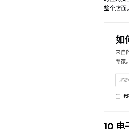
整个店面
如
来自
专家
我
10
电