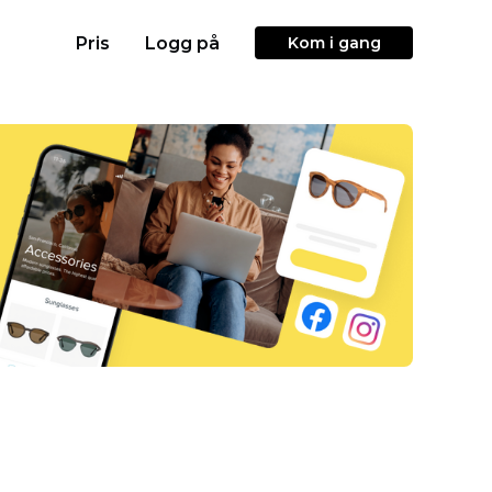
Pris
Logg på
Kom i gang