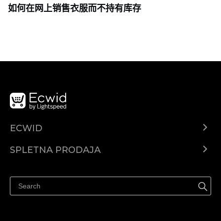
如何在网上销售衣服而不持有库存
ECWID
Center za pomoč
SPLETNA PRODAJA
Prodaja na Facebooku
Prodaja na Instagramu