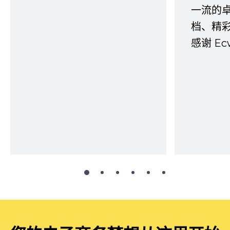
一流的
档、精
感谢 E