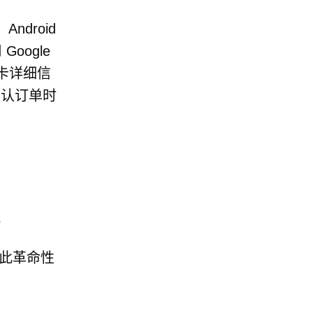
ndroid
oogle
卡详细信
确认订单时
售
是如此革命性