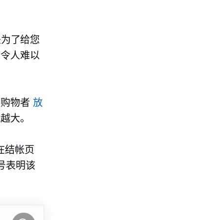
仅仅是为了给您
乎令人难以
止购物者
放
就越大。
就会在结帐页
信号表明该