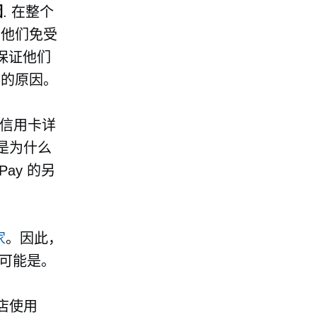
因
. 在整个
护他们免受
以保证他们
物的原因。
信用卡详
是为什么
Pay 的另
家
。因此，
户也可能是。
店使用