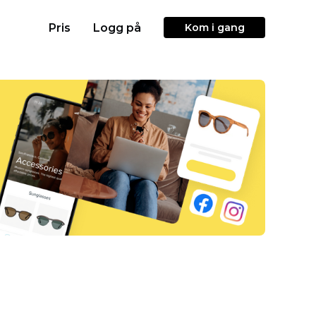
Pris
Logg på
Kom i gang