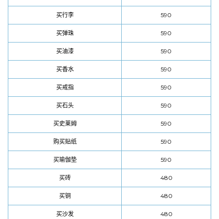
买行李
590
买弹珠
590
买油漆
590
买香水
590
买戒指
590
买石头
590
买史莱姆
590
购买贴纸
590
买瑜伽垫
590
买砖
480
买铜
480
买沙发
480