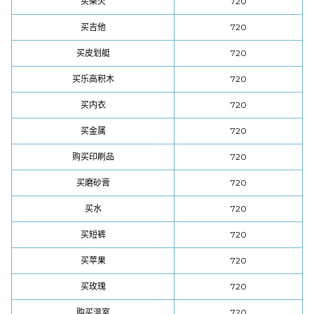
买柴火
720
买吉他
720
买皮划艇
720
买乐高积木
720
买内衣
720
买金属
720
购买印刷品
720
买磨砂膏
720
买水
720
买短裤
720
买苹果
720
买玫瑰
720
购买温室
720