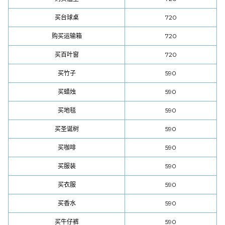
买台球桌
720
购买运输箱
720
买百叶窗
720
买竹子
590
买蜡烛
590
买地毯
590
买圣诞树
590
买咖啡
590
买服装
590
买衣服
590
买香水
590
买牛仔裤
590