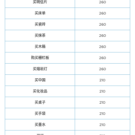
买明信片
260
买床单
260
买瓷砖
260
买抹茶
260
买木箱
260
购买栅栏板
260
买熔岩灯
260
买中国
210
买化妆品
210
买桌子
210
买手袋
210
买墨水
210