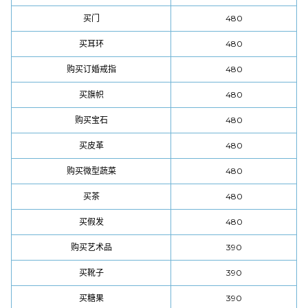
买门
480
买耳环
480
购买订婚戒指
480
买旗帜
480
购买宝石
480
买皮革
480
购买微型蔬菜
480
买茶
480
买假发
480
购买艺术品
390
买靴子
390
买糖果
390