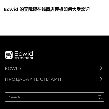
Ecwid 的无障碍在线商店模板如何大受欢迎
ECWID
Ecwid.com
ПРОДАВАЙТЕ ОНЛАЙН
Помощен център
Продават навсякъде
Продавайте във Facebook
Продавайте в Instagram