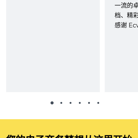
一流的
档、精
感谢 E