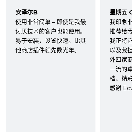
安泽尔B
星期五 
使用非常简单 – 即使是我最
我印象
讨厌技术的客户也能使用。
推荐给
易于安装，设置快速。比其
我正将
他商店插件领先数光年。
以及我
外四家
一流的
档、精
感谢 E