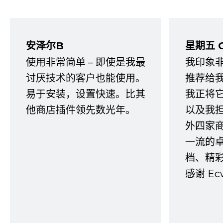
安泽尔B
星期五 
使用非常简单 – 即使是我最
我印象
讨厌技术的客户也能使用。
推荐给
易于安装，设置快速。比其
我正将
他商店插件领先数光年。
以及我
外四家
一流的
档、精
感谢 E