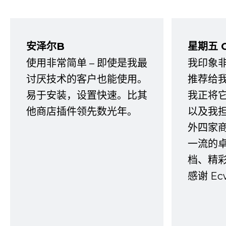
安泽尔B
星期五 
使用非常简单 – 即使是我最
我印象
讨厌技术的客户也能使用。
推荐给
易于安装，设置快速。比其
我正将
他商店插件领先数光年。
以及我
外四家
一流的
档、精
感谢 E