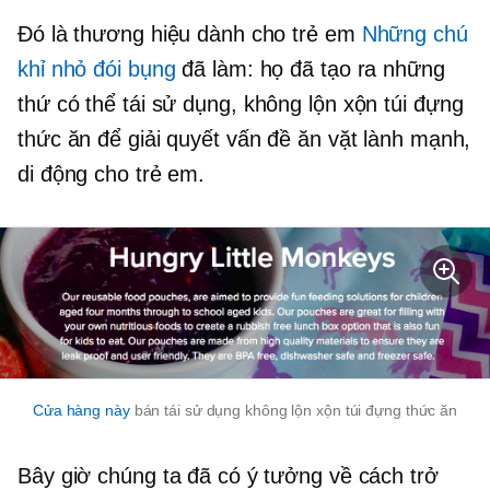
Đó là thương hiệu dành cho trẻ em
Những chú
khỉ nhỏ đói bụng
đã làm: họ đã tạo ra những
thứ có thể tái sử dụng,
không lộn xộn
túi đựng
thức ăn để giải quyết vấn đề ăn vặt lành mạnh,
di động cho trẻ em.
Cửa hàng này
bán tái sử dụng
không lộn xộn
túi đựng thức ăn
Bây giờ chúng ta đã có ý tưởng về cách trở