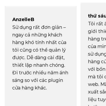
thứ sá
AnzelleB
Tôi rất
Sử dụng rất đơn giản –
giới th
ngay cả những khách
hàng tr
hàng khó tính nhất của
của mìn
tôi cũng có thể quản lý
sử dụng
được. Dễ dàng cài đặt,
hàng củ
thiết lập nhanh chóng.
với bốn
Đi trước nhiều năm ánh
mà tôi 
sáng so với các plugin
web. Mã
cửa hàng khác.
xuất sắ
liệu tuy