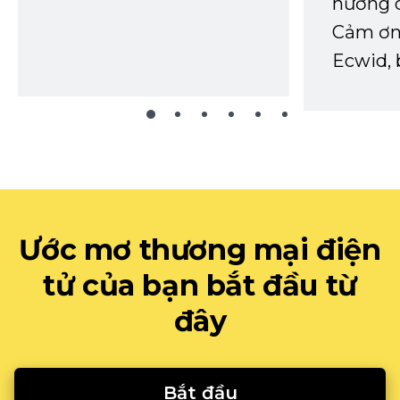
hướng d
Cảm ơn 
Ecwid, 
Ước mơ thương mại điện
tử của bạn bắt đầu từ
đây
Bắt đầu