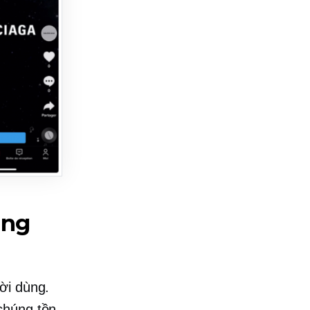
ạng
ời dùng.
chúng tồn