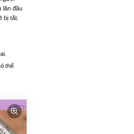
n lần đầu
bị tắt.
ai.
ó thể