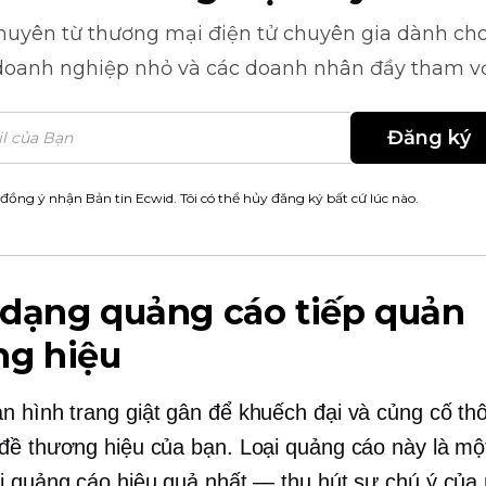
khuyên từ
thương mại điện tử
chuyên gia dành cho
doanh nghiệp nhỏ và các doanh nhân đầy tham v
Đăng ký
 đồng ý nhận Bản tin Ecwid. Tôi có thể hủy đăng ký bất cứ lúc nào.
 dạng quảng cáo tiếp quản
ng hiệu
n hình
trang giật gân để khuếch đại và củng cố th
đề thương hiệu của bạn. Loại quảng cáo này là mộ
i quảng cáo hiệu quả nhất — thu hút sự chú ý của