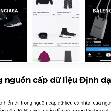
 nguồn cấp dữ liệu
Định d
o
 hiển thị trong nguồn cấp dữ liệu cá nhân của ngư
ồn cấp dữ liệu
video hấp dẫn và tương tác hơn vì 