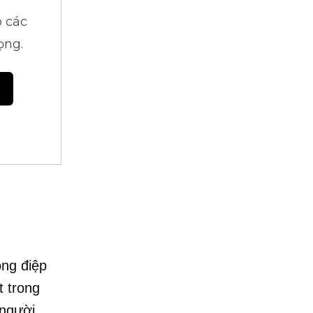
 các
ọng.
ông điệp
t trong
 người