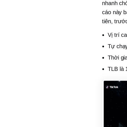
nhanh chó
cáo này b
tiên, trướ
Vị trí c
Tự chạ
Thời gi
TLB là