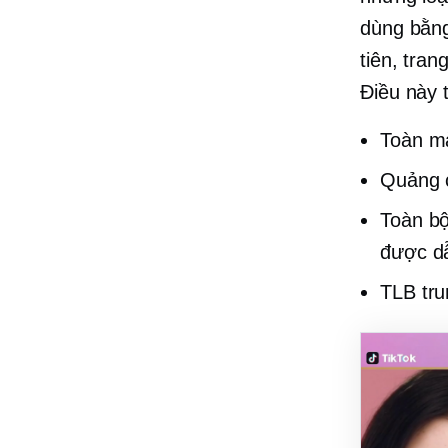
dùng bằ
tiên, tra
Điều này 
Toàn m
Quảng c
Toàn bộ
được dẫ
TLB tru