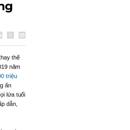
ng
thay thế
2019 năm
0 triệu
ng ấn
i lứa tuổi
ấp dẫn,