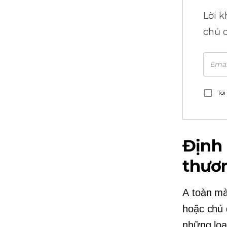
Lời 
chủ 
Tôi
Định
thươ
A
toàn mà
hoặc chủ 
những loạ