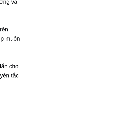
ướng và
trên
iệp muốn
đắn cho
yên tắc