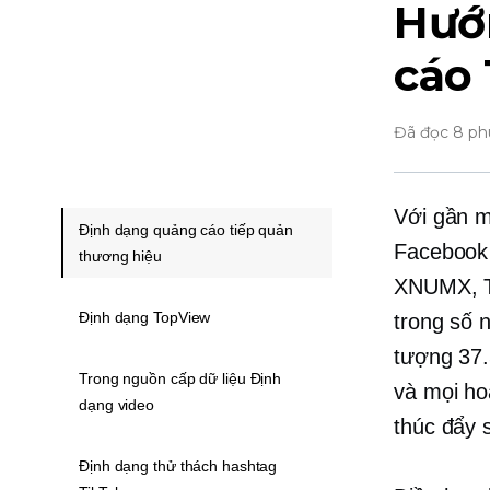
Hướ
cáo
Đã đọc 8 ph
Với gần m
Định dạng quảng cáo tiếp quản
Facebook 
thương hiệu
XNUMX, Ti
Định dạng TopView
trong số 
tượng 37.
Trong nguồn cấp dữ liệu Định
và mọi ho
dạng video
thúc đẩy 
Định dạng thử thách hashtag