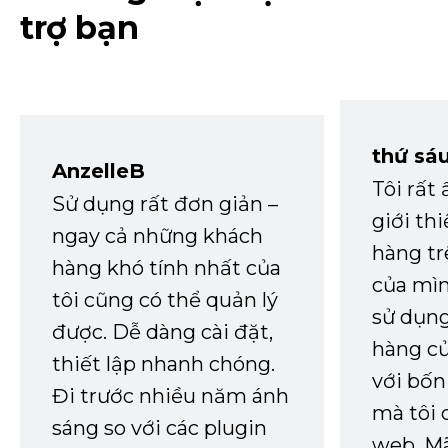
trợ bạn
thứ sá
AnzelleB
Tôi rất
Sử dụng rất đơn giản –
giới th
ngay cả những khách
hàng tr
hàng khó tính nhất của
của mìn
tôi cũng có thể quản lý
sử dụng
được. Dễ dàng cài đặt,
hàng củ
thiết lập nhanh chóng.
với bốn
Đi trước nhiều năm ánh
mà tôi 
sáng so với các plugin
web. Mã