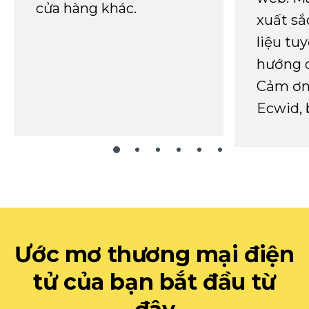
cửa hàng khác.
xuất sắ
liệu tuy
hướng d
Cảm ơn 
Ecwid, 
Ước mơ thương mại điện
tử của bạn bắt đầu từ