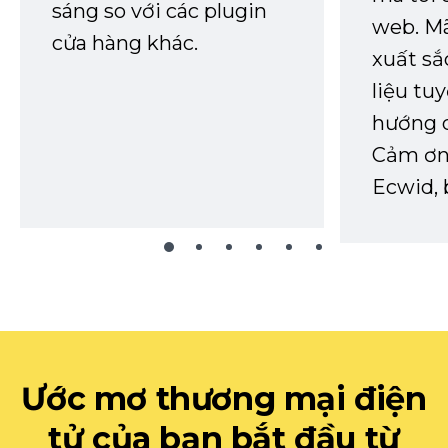
sáng so với các plugin
web. Mã
cửa hàng khác.
xuất sắ
liệu tuy
hướng d
Cảm ơn 
Ecwid, 
Ước mơ thương mại điện
tử của bạn bắt đầu từ