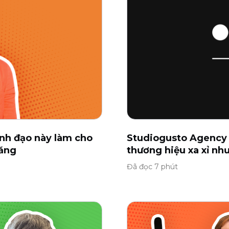
nh đạo này làm cho
Studiogusto Agency 
hăng
thương hiệu xa xỉ nh
Đã đọc 7 phút