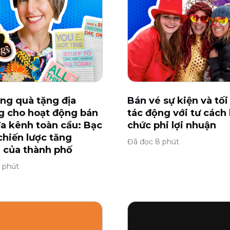
ng quà tặng địa
Bán vé sự kiện và tối
 cho hoạt động bán
tác động với tư cách 
a kênh toàn cầu: Bạc
chức phi lợi nhuận
chiến lược tăng
Đã đọc 8 phút
 của thành phố
 phút