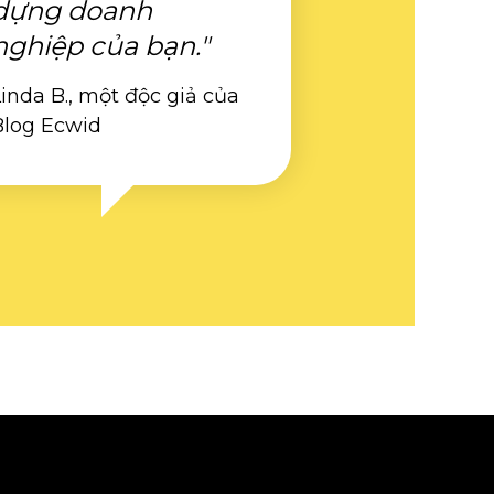
dựng doanh
nghiệp của bạn."
inda B., một độc giả của
Blog Ecwid