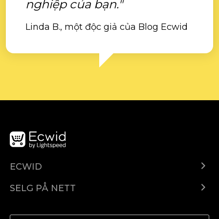
nghiệp của bạn."
Linda B., một độc giả của Blog Ecwid
ECWID
Ecwid.com
SELG PÅ NETT
Pris
Selg hvor som helst
Hjelpesenter
Selg på Facebook