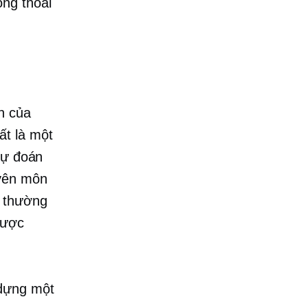
ng thoải
ấn của
ất là một
dự đoán
uyên môn
à thường
được
 dựng một