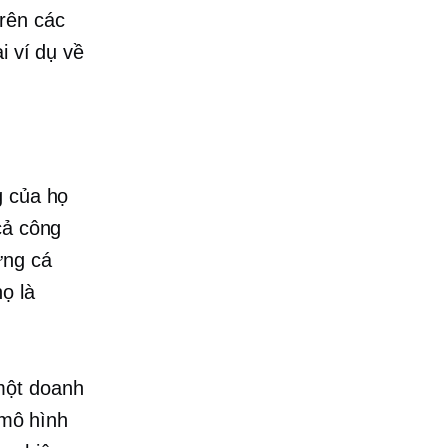
rên các
i ví dụ về
g của họ
cả công
ững cá
ọ là
một doanh
 mô hình