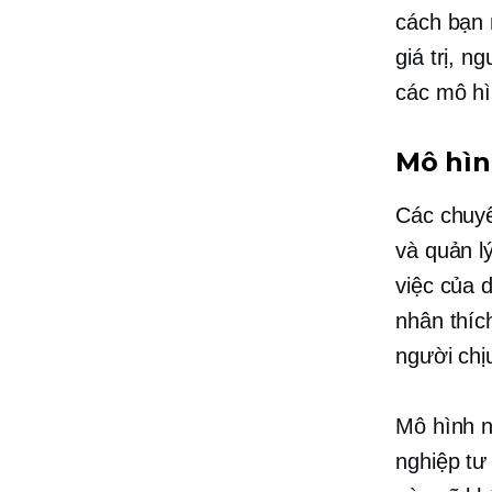
cách bạn 
giá trị, n
các mô hì
Mô hìn
Các chuyê
và quản l
việc của 
nhân thíc
người chị
Mô hình n
nghiệp tư 