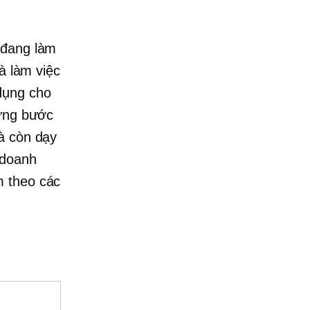
 đang làm
à làm việc
dụng cho
hững bước
à còn dạy
 doanh
m theo các