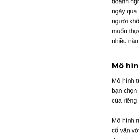
doanh ngh
ngày qua
người khô
muốn thực
nhiều năm
Mô hình
Mô hình t
bạn chọn 
của riêng
Mô hình n
cố vấn vớ