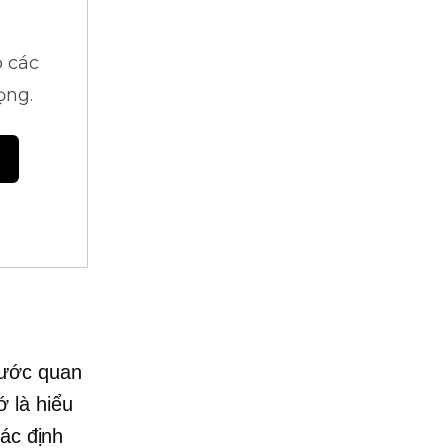
 các
ọng.
bước quan
 là hiểu
xác định