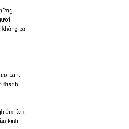
những
gười
 không có
 cơ bản,
ó thành
ghiệm làm
ầu kinh