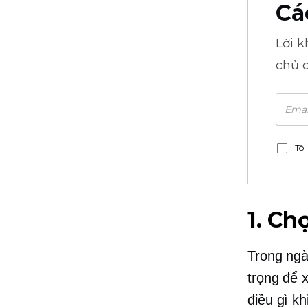
Cá
Lời 
chủ 
Tôi
1. Ch
Trong ngà
trọng để 
điều gì k