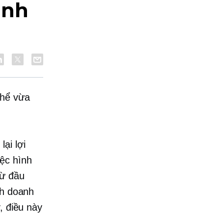
inh
thể vừa
ại lợi
ệc hình
từ đầu
nh doanh
, điều này