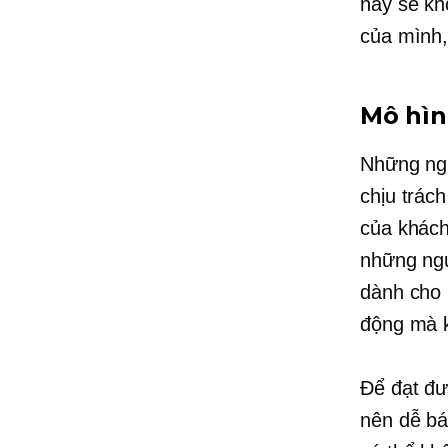
này sẽ kh
của mình, 
Mô hìn
Những ngư
chịu trác
của khách
những ng
dành cho 
động mà 
Để đạt đư
nên dễ bá