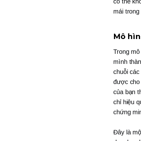
có thể kh
mái trong
Mô hìn
Trong mô h
mình thàn
chuỗi các
được cho 
của bạn t
chỉ hiệu 
chứng mi
Đây là mộ