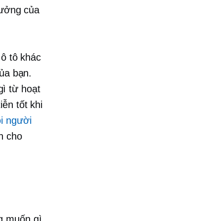
tưởng của
 ô tô khác
của bạn.
ì từ hoạt
ễn tốt khi
i người
h cho
g muốn gì