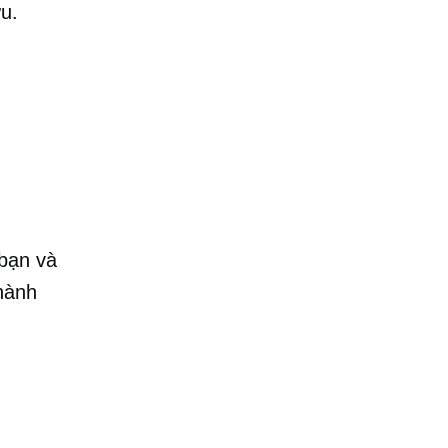
u.
 bạn và
thành