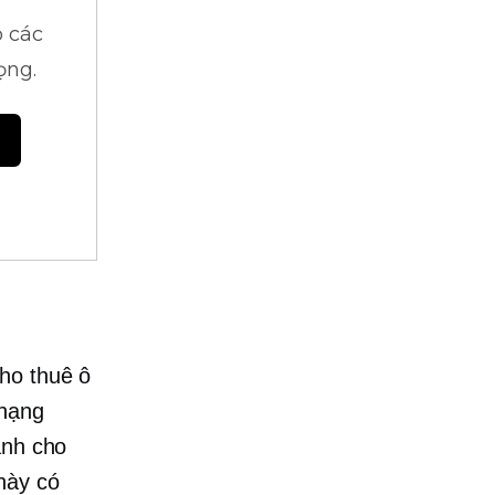
 các
ọng.
ho thuê ô
 hạng
anh cho
này có