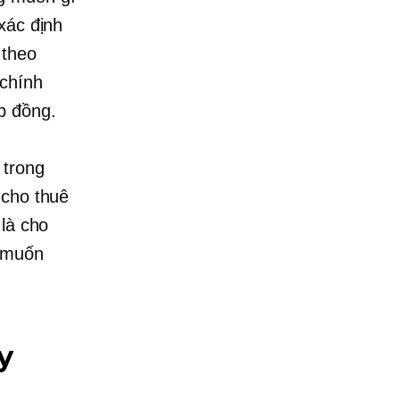
xác định
 theo
 chính
p đồng.
 trong
 cho thuê
 là cho
n muốn
y