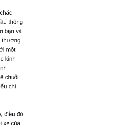
 chắc
cầu thông
ới bạn và
n thương
với một
c kinh
inh
uê chuỗi
ểu chi
, điều đó
i xe của