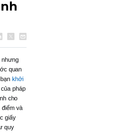
inh
h nhưng
ước quan
g bạn
khởi
 của pháp
anh cho
a điểm và
c giấy
ư quy