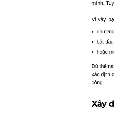
mình. Tuy
Vì vậy, b
nhượng
bắt đầu
hoặc mu
Dù thế nà
xác định 
công.
Xây 