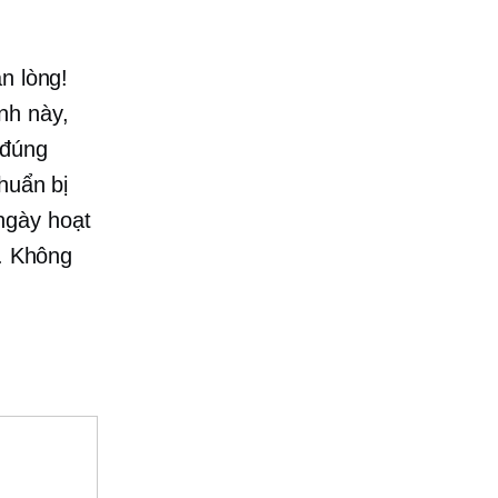
n lòng!
nh này,
 đúng
huẩn bị
ngày
hoạt
h. Không