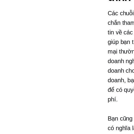
Các chuỗi
chắn tham
tin về cá
giúp bạn 
mại thườn
doanh ngh
doanh cho
doanh, bạ
để có quy
phí.
Bạn cũng 
có nghĩa 