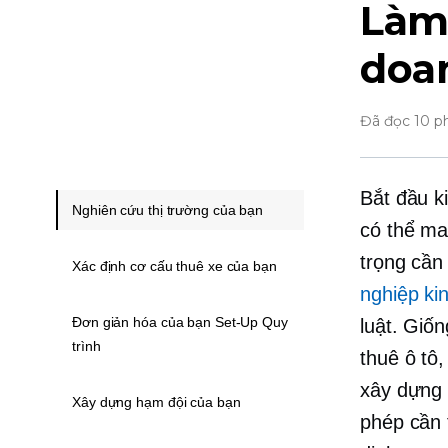
Làm 
doan
Đã đọc 10 p
Bắt đầu k
Nghiên cứu thị trường của bạn
có thể ma
trọng cần
Xác định cơ cấu thuê xe của bạn
nghiệp ki
Đơn giản hóa của bạn Set-Up Quy
luật. Giố
trình
thuê ô tô
xây dựng 
Xây dựng hạm đội của bạn
phép cần 