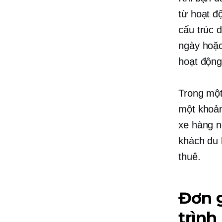
từ hoạt đ
cấu trúc 
ngày hoặc
hoạt động
Trong mộ
một khoản
xe hàng n
khách du 
thuê.
Đơn 
trình