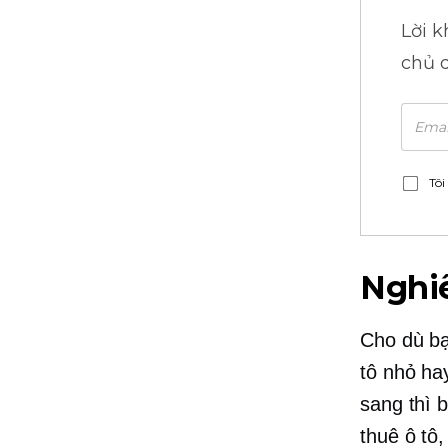
Lời 
chủ 
Tôi
Nghiê
Cho dù bạ
tô nhỏ ha
sang thì 
thuê ô tô