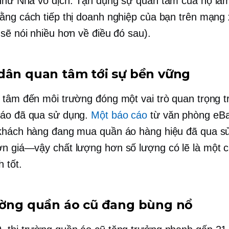
hư Nhà vô địch. Tận dụng sự quan tâm của họ làm 
ằng cách tiếp thị doanh nghiệp của bạn trên mạng 
 sẽ nói nhiều hơn về điều đó sau).
dân quan tâm tới sự bền vững
 tâm đến môi trường đóng một vai trò quan trọng t
 áo đã qua sử dụng.
Một báo cáo
từ văn phòng eB
khách hàng đang mua quần áo hàng hiệu đã qua s
hơn
giá—vậy
chất lượng hơn số lượng có lẽ là một c
 tốt.
ường quần áo cũ đang bùng nổ