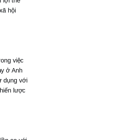
lợi thế
xã hội
rong việc
ay ở Anh
ử dụng với
hiến lược