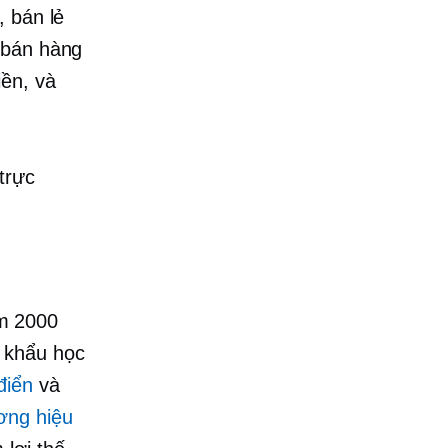
, bán lẻ
 bán hàng
iền, và
trực
m 2000
 khẩu học
điển
và
ơng hiệu