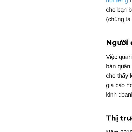
nổi tiếng
n
cho bạn b
(chúng ta
Người 
Việc quan
bán quần
cho thấy 
giá cao 
kinh doanh
Thị tr