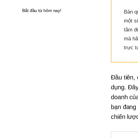
Bắt đầu từ hôm nay!
Bán q
một số
tâm đế
mà hã
trực 
Đầu tiên,
dụng. Đây
doanh của
bạn đang 
chiến lượ