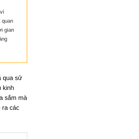
vì
Z quan
ời gian
àng
ã qua sử
 kinh
mua sắm mà
 ra các