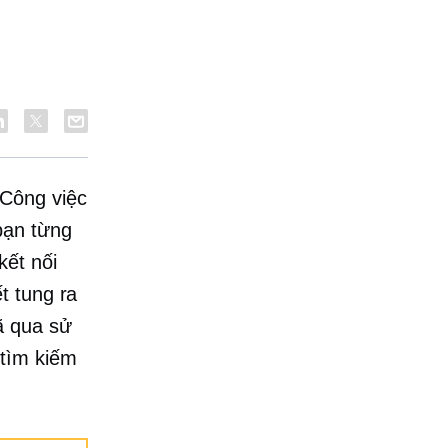
 Công việc
bạn từng
kết nối
t tung ra
ã qua sử
 tìm kiếm