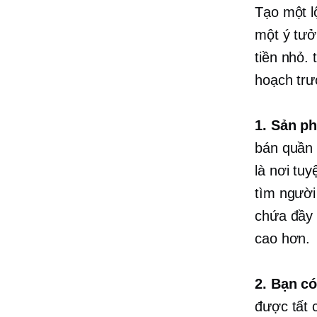
Tạo một l
một ý tưở
tiền nhỏ.
hoạch trư
1. Sản p
bán quần 
là nơi tu
tìm người
chứa đầ
cao hơn.
2. Bạn c
được tất 