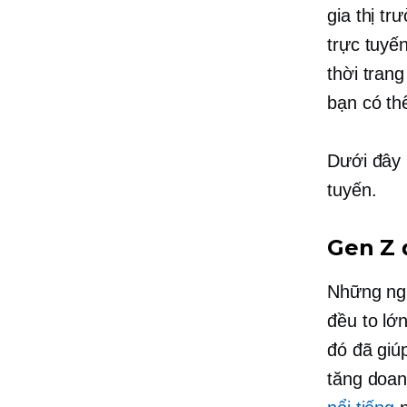
gia thị t
trực tuyế
thời tran
bạn có th
Dưới đây 
tuyến.
Gen Z 
Những ng
đều to lớ
đó đã giú
tăng doa