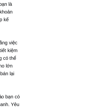
bạn là
 khoản
p kế
ằng việc
iết kiệm
g có thể
ho lớn
bán lại
ảo bạn có
oanh. Yêu