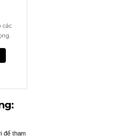
 các
ọng.
ng:
ời để tham