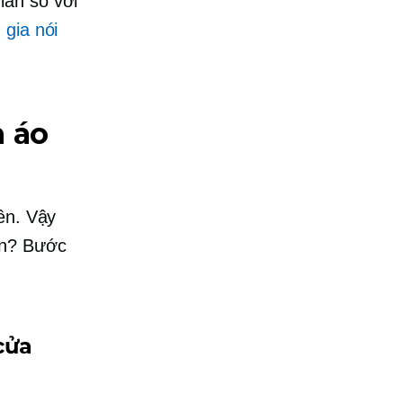
lần so với
gia nói
n áo
ền. Vậy
ến? Bước
cửa