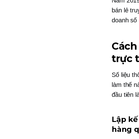
Năm 2019,
bán lẻ tr
doanh số 
Cách
trực 
Số liệu t
làm thế n
đầu tiên 
Lập kế
hàng q