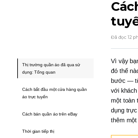
Cách
tuy
Đã đọc 12 p
Vì vậy b
Thị trường quần áo đã qua sử
đó thế nà
dụng: Tổng quan
bước — từ
Cách bắt đầu một cửa hàng quần
với khách
áo trực tuyến
một
toàn 
dụng trực
Cách bán quần áo trên eBay
thêm một 
Thời gian tiếp thị