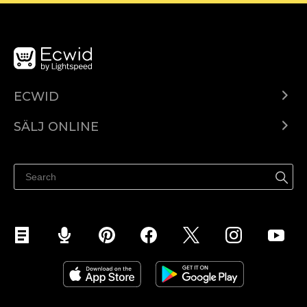
ECWID
Ecwid.com
SÄLJ ONLINE
Pris
Sälj överallt
Hjälpcenter
Sälj på Facebook
Sälj på Instagram