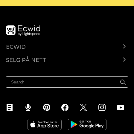
ECWID
Ecwid.com
SELG PÅ NETT
Pris
Selg hvor som helst
Hjelpesenter
Selg på Facebook
Selg på Instagram