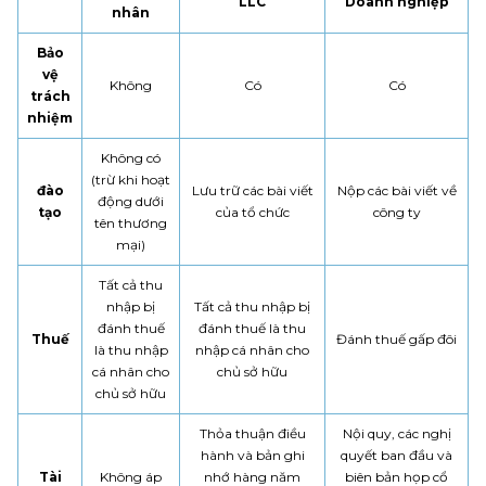
LLC
Doanh nghiệp
nhân
Bảo
vệ
Không
Có
Có
trách
nhiệm
Không có
(trừ khi hoạt
đào
Lưu trữ các bài viết
Nộp các bài viết về
động dưới
tạo
của tổ chức
công ty
tên thương
mại)
Tất cả thu
nhập bị
Tất cả thu nhập bị
đánh thuế
đánh thuế là thu
Thuế
Đánh thuế gấp đôi
là thu nhập
nhập cá nhân cho
cá nhân cho
chủ sở hữu
chủ sở hữu
Thỏa thuận điều
Nội quy,
các nghị
hành và bản ghi
quyết ban đầu và
Tài
Không áp
nhớ hàng năm
biên bản họp cổ