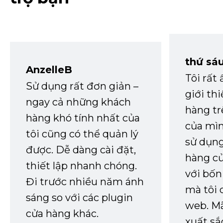
thứ sá
AnzelleB
Tôi rất
Sử dụng rất đơn giản –
giới th
ngay cả những khách
hàng tr
hàng khó tính nhất của
của mìn
tôi cũng có thể quản lý
sử dụng
được. Dễ dàng cài đặt,
hàng củ
thiết lập nhanh chóng.
với bốn
Đi trước nhiều năm ánh
mà tôi 
sáng so với các plugin
web. Mã
cửa hàng khác.
xuất sắ