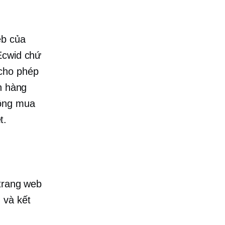
eb của
Ecwid chứ
 cho phép
h hàng
động mua
t.
 trang web
 và kết