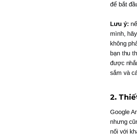
để bắt đầ
Lưu ý:
nế
mình, hãy
không phả
bạn thu t
được nhắm
sắm và cá
2. Thiế
Google An
nhưng cũn
nối với kh