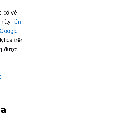
e có vẻ
i này
liên
 Google
ytics trên
ng được
e
ủa