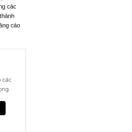
ng các
 thành
uảng cáo
 các
ọng.