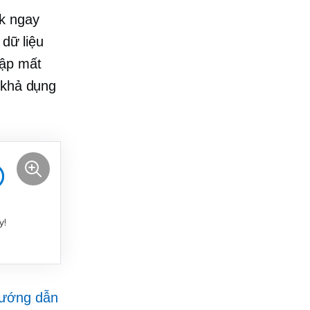
k ngay
 dữ liệu
lập mất
 khả dụng
ướng dẫn