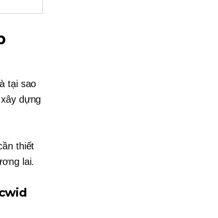
p
à tại sao
u xây dựng
ần thiết
ơng lai.
Ecwid