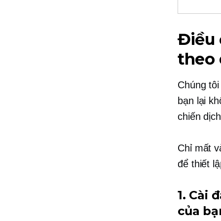
Điều 
theo 
Chúng tôi
bạn lại k
chiến dịc
Chỉ mất v
để thiết 
1. Cài
của bạ