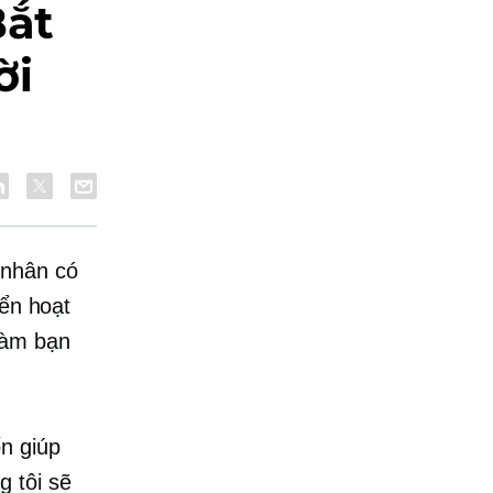
Bắt
ời
nhân có
iển hoạt
làm bạn
n giúp
g tôi sẽ