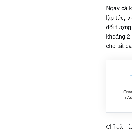
Ngay cả k
lập tức, v
đối tượng
khoảng 2 
cho tất c
Chỉ cần l