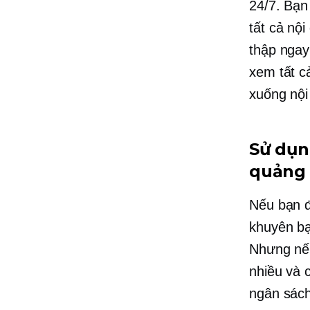
24/7. Bạn
tất cả nộ
thập ngay
xem tất c
xuống nội
Sử dụn
quảng 
Nếu bạn đ
khuyên bạ
Nhưng nếu
nhiều và 
ngân sách