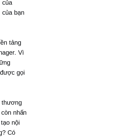
m của
m của bạn
.
nền tảng
nager. Vì
hững
 được gọi
i thương
r còn nhấn
tạo nội
ng? Có