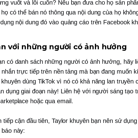
ừng vuốt
và lôi cuốn? Nếu bạn đưa cho họ sản ph
u họ có thể bán nó thông qua nội dung của họ khôn
ử dụng nội dung đó vào quảng cáo trên Facebook k
ận với những người có ảnh hưởng
ạn có danh sách những người có ảnh hưởng, hãy li
n nhắn trực tiếp trên nền tảng mà bạn đang muốn k
r khuyên dùng TikTok vì nó có khả năng lan truyền
ận dụng giai đoạn này! Liên hệ với người sáng tạo t
arketplace hoặc qua email.
ần tiếp cận đầu tiên, Taylor khuyên bạn nên sử dụn
 báo này: