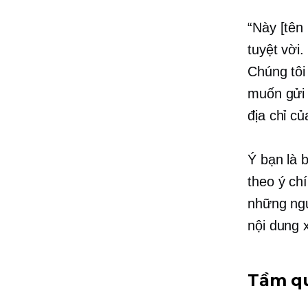
“Này [tên
tuyệt vời.
Chúng tôi
muốn gửi 
địa chỉ c
Ý bạn là 
theo ý ch
những ngư
nội dung 
Tầm qu