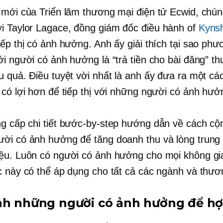
 mới của Triển lãm thương mại điện tử Ecwid, chúng
i Taylor Lagace,
đồng giám đốc điều hành
of
Kyns
iếp thị có ảnh hưởng. Anh ấy giải thích tại sao ph
ới người có ảnh hưởng là “trả tiền cho bài đăng” t
u quả. Điều tuyệt vời nhất là anh ấy đưa ra một các
 có lợi hơn để tiếp thị với những người có ảnh hưở
g cấp chi tiết
bước-by-step
hướng dẫn về cách cộn
ời có ảnh hưởng để tăng doanh thu và lòng trung 
ệu. Luôn có người có ảnh hưởng cho mọi không gi
c này có thể áp dụng cho tất cả các ngành và thươ
nh những người có ảnh hưởng để hợ