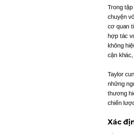
Trong tập
chuyện vớ
cơ quan t
hợp tác v
không hiệ
cận khác,
Taylor cun
những ngư
thương hi
chiến lượ
Xác đị