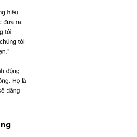
ng hiệu
c đưa ra.
g tôi
chúng tôi
ạn.”
nh động
ồng. Họ là
sẽ đăng
ung