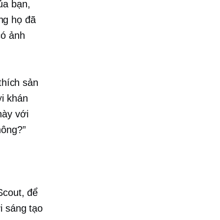
ủa bạn,
ng họ đã
có ảnh
thích sản
ới khán
này với
hông?”
Scout, để
i sáng tạo