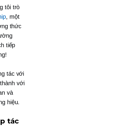
 tôi trò
hip
, một
ương thức
hường
h tiếp
ng!
g tác với
thành với
an và
ng hiệu.
p tác