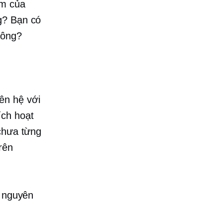
ẩm của
g? Bạn có
hông?
ên hệ với
ích hoạt
 chưa từng
rên
g nguyên