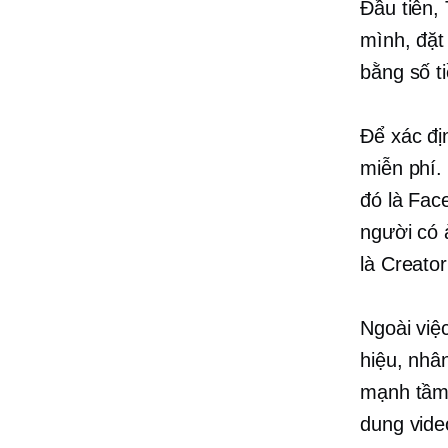
Đầu tiên,
mình, đặt
bằng số t
Để xác đị
miễn phí.
đó là Fac
người có 
là Creato
Ngoài việ
hiệu, nhâ
mạnh tầm 
dung vide