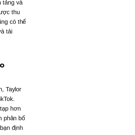
 tảng và
được thu
ũng có thể
à tải
ho
, Taylor
ikTok.
 tạp hơn
nh phân bổ
 bạn định