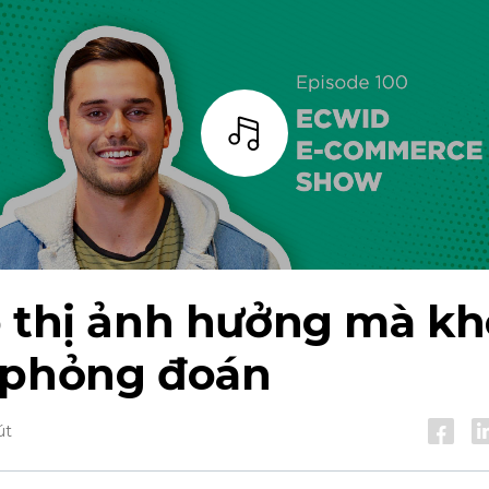
Thanh
p thị ảnh hưởng mà k
 phỏng đoán
út