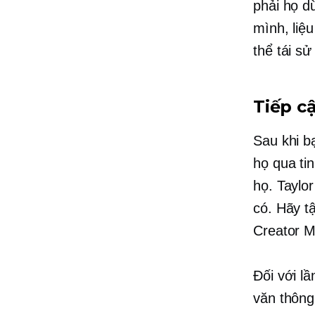
phải họ
d
mình, liệ
thể tái s
Tiếp c
Sau khi b
họ qua ti
họ. Taylo
có. Hãy t
Creator M
Đối với l
văn thông