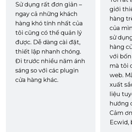
Sử dụng rất đơn giản –
giới th
ngay cả những khách
hàng tr
hàng khó tính nhất của
của mìn
tôi cũng có thể quản lý
sử dụng
được. Dễ dàng cài đặt,
hàng củ
thiết lập nhanh chóng.
với bốn
Đi trước nhiều năm ánh
mà tôi 
sáng so với các plugin
web. Mã
cửa hàng khác.
xuất sắ
liệu tuy
hướng d
Cảm ơn 
Ecwid, 