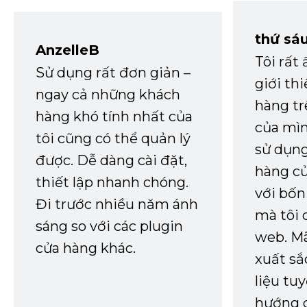
thứ sá
AnzelleB
Tôi rất
Sử dụng rất đơn giản –
giới th
ngay cả những khách
hàng tr
hàng khó tính nhất của
của mìn
tôi cũng có thể quản lý
sử dụng
được. Dễ dàng cài đặt,
hàng củ
thiết lập nhanh chóng.
với bốn
Đi trước nhiều năm ánh
mà tôi 
sáng so với các plugin
web. Mã
cửa hàng khác.
xuất sắ
liệu tuy
hướng d