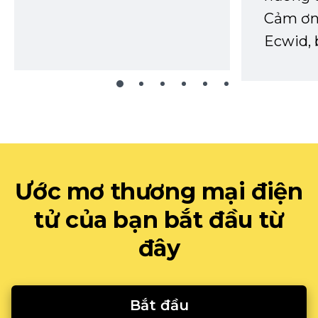
Cảm ơn 
Ecwid, 
Ước mơ thương mại điện
tử của bạn bắt đầu từ
đây
Bắt đầu