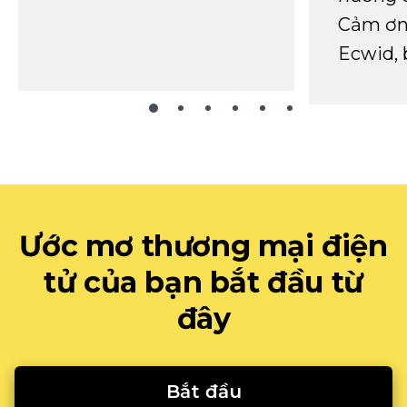
Cảm ơn 
Ecwid, 
Ước mơ thương mại điện
tử của bạn bắt đầu từ
đây
Bắt đầu