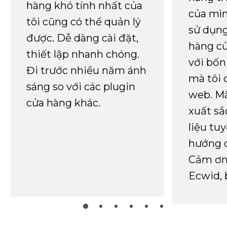
hàng khó tính nhất của
của mìn
tôi cũng có thể quản lý
sử dụng
được. Dễ dàng cài đặt,
hàng củ
thiết lập nhanh chóng.
với bốn
Đi trước nhiều năm ánh
mà tôi 
sáng so với các plugin
web. Mã
cửa hàng khác.
xuất sắ
liệu tuy
hướng d
Cảm ơn 
Ecwid, 