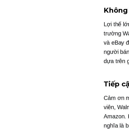
Không 
Lợi thế l
trường Wa
và eBay đ
người bán
dựa trên 
Tiếp c
Cảm ơn m
viên, Wal
Amazon. K
nghĩa là 