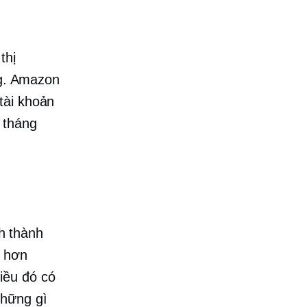
thị
ng. Amazon
tài khoản
 tháng
h thành
h hơn
iều đó có
những gì