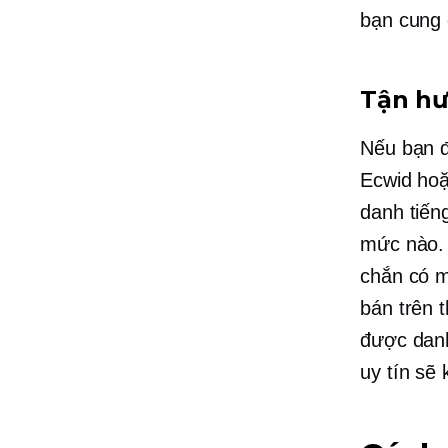
bạn cung 
Tận hư
Nếu bạn đ
Ecwid hoặ
danh tiến
mức nào. 
chắn có m
bán trên 
được danh
uy tín sẽ 