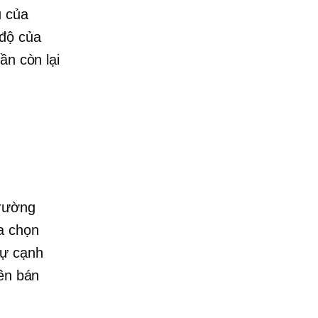
ú của
 độ của
ần còn lại
trường
a chọn
sự cạnh
nên bán