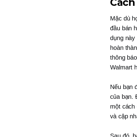
Cách
Mặc dù họ
đầu bán h
dụng này 
hoàn thàn
thông báo
Walmart 
Nếu bạn đ
của bạn. 
một cách 
và cập nh
Sau đó, b