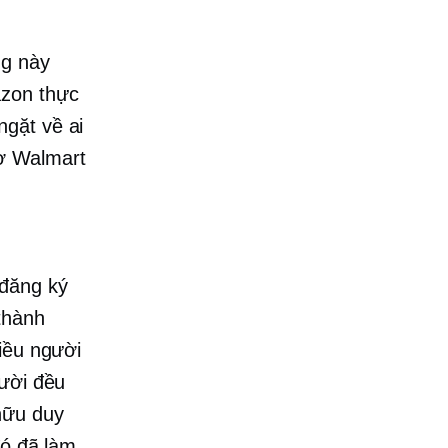
ng này
azon thực
ngặt về ai
hợ Walmart
n
 đăng ký
thành
iều người
gười đều
hữu duy
đó đã làm