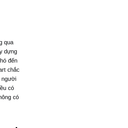
g qua
ây dựng
khó đến
art chắc
t người
đều có
hông có