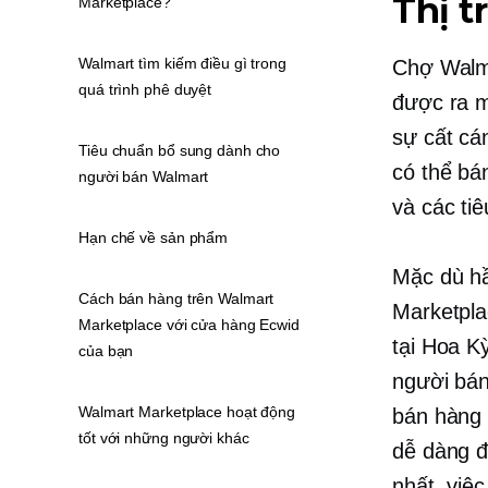
Thị t
Marketplace?
Walmart tìm kiếm điều gì trong
Chợ Walma
quá trình phê duyệt
được ra m
sự cất cá
Tiêu chuẩn bổ sung dành cho
có thể bá
người bán Walmart
và các tiê
Hạn chế về sản phẩm
Mặc dù hầ
Cách bán hàng trên Walmart
Marketpla
Marketplace với cửa hàng Ecwid
tại Hoa K
của bạn
người bán
Walmart Marketplace hoạt động
bán hàng 
tốt với những người khác
dễ dàng đ
nhất, việ