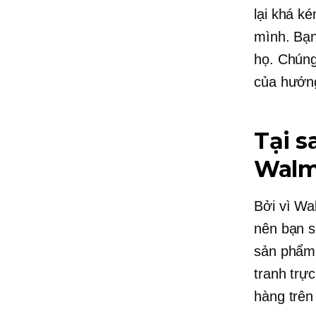
lại khá k
mình. Bạn
họ. Chúng
của hướn
Tại s
Walm
Bởi vì Wa
nên bạn s
sản phẩm 
tranh trự
hàng trên