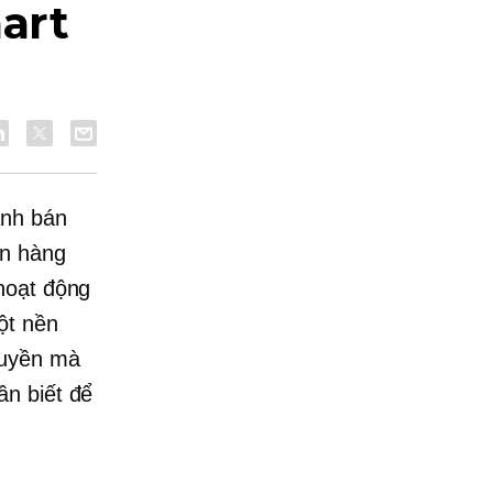
art
ánh bán
án hàng
hoạt động
ột nền
quyền mà
ần biết để