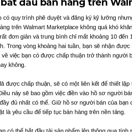
 bắt đầu bán hàng trên Wal
 có quy trình phê duyệt và đăng ký kỹ lưỡng nhưng
àng trên Walmart Marketplace không quá khó khă
rất đơn giản và trung bình chỉ mất khoảng 10 đến 
h. Trong vòng khoảng hai tuần, bạn sẽ nhận được 
 về việc bạn có được chấp thuận trở thành người 
hay không.
ã được chấp thuận, sẽ có một liên kết để thiết lập 
Điều này sẽ bao gồm việc điền vào hồ sơ người bá
đầy đủ nhất có thể. Giữ hồ sơ người bán của bạn 
ật là yêu cầu để tiếp tục bán hàng trên nền tảng.
ạn có thể bắt đầu tải sản phẩm lên thông qua tính 