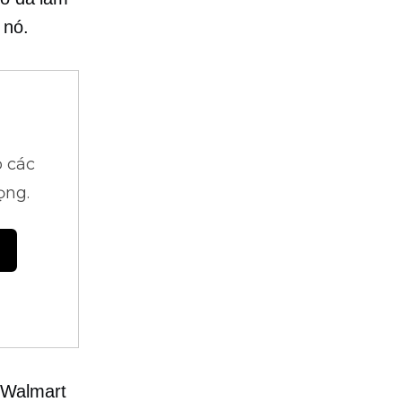
 nó.
 các
ọng.
 Walmart