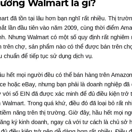
rường Walmart là gì?
rt đã tồn tại lâu hơn bạn nghĩ rất nhiều. Thị trườ
ắt lần đầu tiên vào năm 2009, cùng thời điểm Am
nh. Nhưng Walmart có một số quy định rất nghiêm 
n trên chợ, sản phẩm nào có thể được bán trên c
u chuẩn để tiếp tục sử dụng dịch vụ.
u hết mọi người đều có thể bán hàng trên Amazo
ce hoặc eBay, nhưng bạn phải là doanh nghiệp đã
ỳ với số EIN đã được xác minh để đủ điều kiện trở 
 Walmart. Trong quá khứ, điều đó đã loại bỏ rất nh
tiềm năng trên thị trường. Giờ đây, hầu hết mọi n
ăng ký kinh doanh, ngay cả với tư cách là chủ sở 
c đủ điều kiện trở nên dễ dàng hơn rất nhiều. Điều 