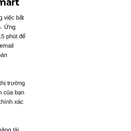
mart
 việc bắt
n. Ứng
15 phút để
email
bán
thị trường
n của bạn
chính xác
năng tải