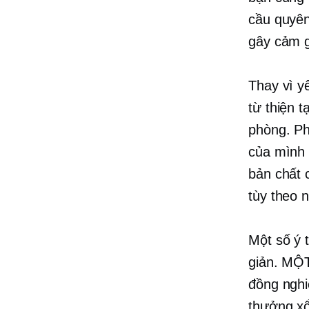
cầu quyên
gây cảm g
Thay vì y
từ thiện 
phòng. Ph
của mình 
bản chất 
tùy theo n
Một số ý 
giản. M
đồng nghi
thưởng xổ