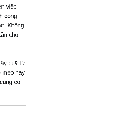
ến việc
nh công
ác. Không
cần cho
gây quỹ từ
số mẹo hay
 cũng có