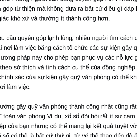
 góp từ thiện mà không đưa ra bất cứ điều gì đáp l
iác khó xử và thường ít thành công hơn.
êu cầu quyên góp lạnh lùng, nhiều người tìm cách 
tại nơi làm việc bằng cách tổ chức các sự kiện gây 
ương pháp này cho phép bạn phục vụ các nỗ lực 
theo sở thích và tính cách cụ thể của đồng nghiệp
chính xác của sự kiện gây quỹ văn phòng có thể k
ơi làm việc.
tưởng gây quỹ văn phòng thành công nhất cũng rấ
ỘT
toàn văn phòng
Ví dụ, xổ số đòi hỏi rất ít sự cam 
ệp của bạn nhưng có thể mang lại kết quả tuyệt vời
 số có thể là bất cứ thứ gì, từ vé thể thao đến đồ 