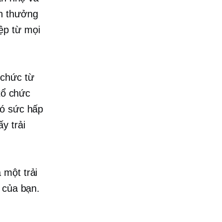
ần thưởng
ệp từ mọi
 chức từ
tổ chức
có sức hấp
y trải
 một trải
 của bạn.