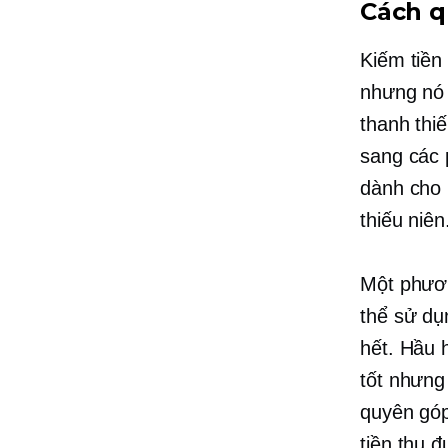
Cách qu
Kiếm tiền 
nhưng nó 
thanh thi
sang các 
dành cho 
thiếu niên
Một phươn
thể sử dụ
hết. Hầu 
tốt nhưng
quyên góp
tiền thu 