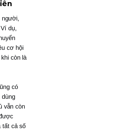
niên
u người,
Ví dụ,
chuyển
ều cơ hội
khi còn là
cũng có
ã dùng
tủ vẫn còn
 được
 tất cả số