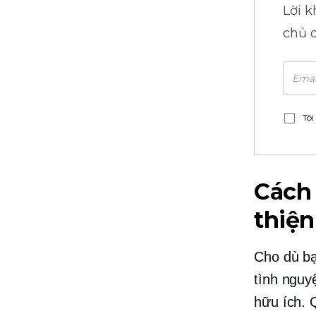
Lời 
chủ 
Tôi
Cách 
thiện
Cho dù bạ
tình nguy
hữu ích.