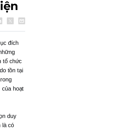
iện
mục đích
 những
n tổ chức
do tồn tại
trong
 của hoạt
họn duy
 là có