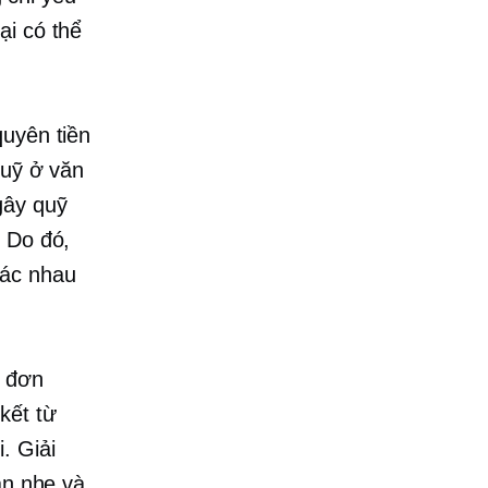
ại có thể
quyên tiền
quỹ ở văn
gây quỹ
. Do đó,
hác nhau
t đơn
kết từ
. Giải
ăn nhẹ và