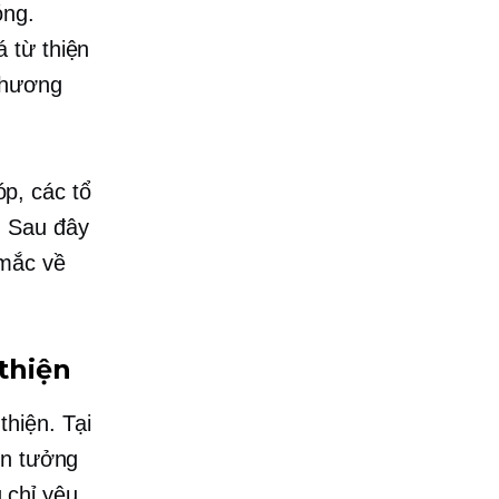
óng.
 từ thiện
chương
p, các tổ
. Sau đây
 mắc về
 thiện
thiện. Tại
in tưởng
 chỉ yêu