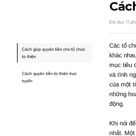
Cách
Đã đọc 11 p
Các tổ ch
Cách giúp quyên tiền cho tổ chức
khác nhau
từ thiện
mục tiêu 
Cách quyên tiền từ thiện trực
và tình ng
tuyến
của một t
những hoạ
động.
Khi nói đ
nhất. Một 