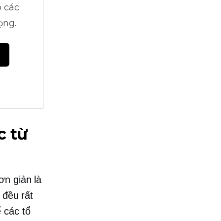
 các
ọng.
c từ
ơn giản là
 đều rất
 các tổ