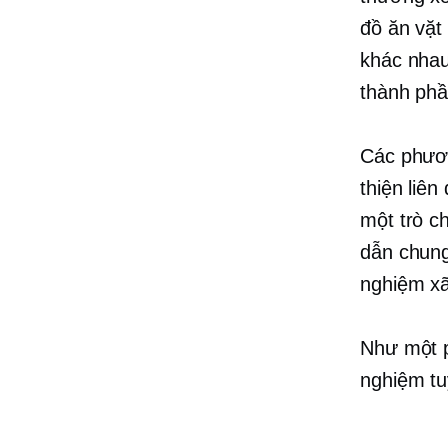
đồ ăn vặt
khác nhau
thành phầ
Các phươn
thiện liên
một trò c
dẫn chung
nghiệm xã
Như một p
nghiệm tu