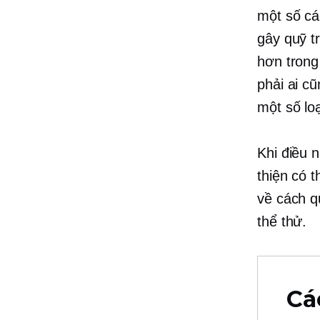
một số cá
gây quỹ t
hơn trong
phải ai c
một số loạ
Khi điều 
thiện có 
về cách q
thể thử.
Cá