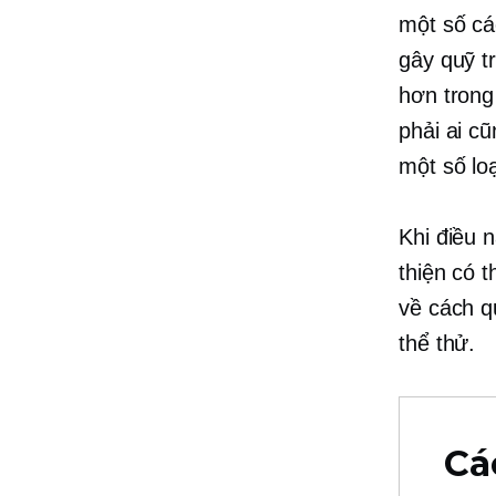
một số cá
gây quỹ t
hơn trong
phải ai c
một số loạ
Khi điều 
thiện có 
về cách q
thể thử.
Cá