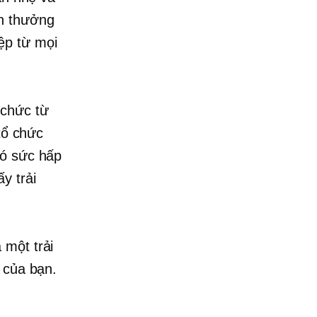
ần thưởng
ệp từ mọi
 chức từ
tổ chức
có sức hấp
y trải
 một trải
 của bạn.