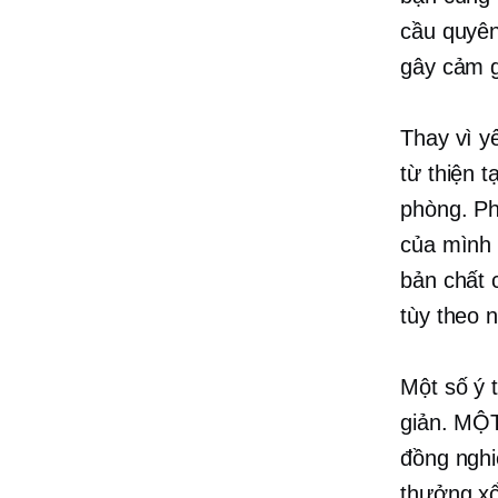
cầu quyên
gây cảm g
Thay vì y
từ thiện 
phòng. Ph
của mình 
bản chất 
tùy theo n
Một số ý 
giản. M
đồng nghi
thưởng xổ