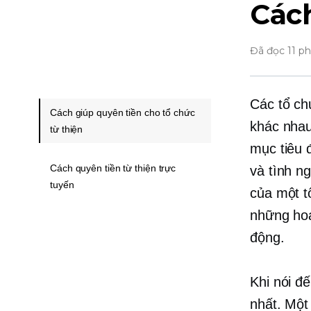
Cách
Đã đọc 11 p
Các tổ ch
Cách giúp quyên tiền cho tổ chức
khác nhau
từ thiện
mục tiêu 
Cách quyên tiền từ thiện trực
và tình ng
tuyến
của một t
những hoạ
động.
Khi nói đ
nhất. Một 