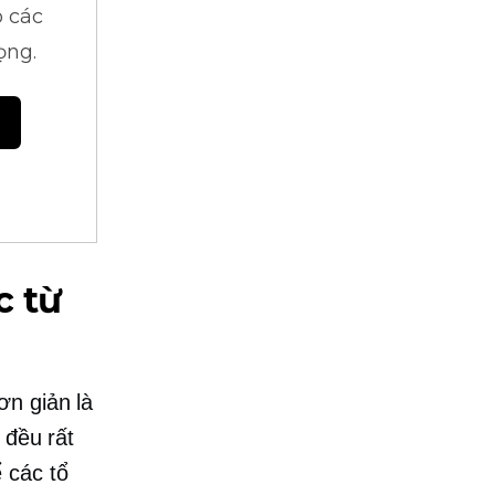
 các
ọng.
c từ
ơn giản là
 đều rất
 các tổ