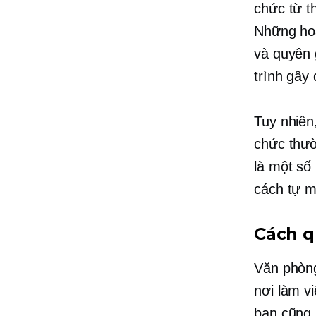
chức từ t
Những hoạ
và quyên 
trình gây 
Tuy nhiên
chức thườ
là một số
cách tự m
Cách qu
Văn phòng
nơi làm v
bạn cũng 