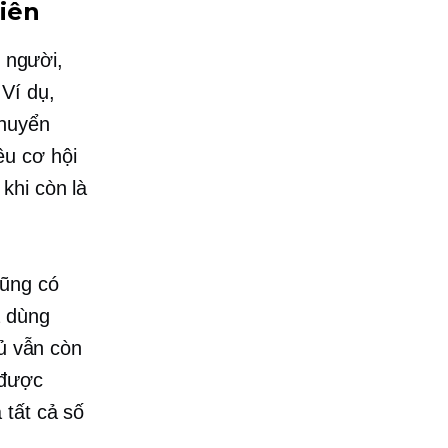
niên
u người,
Ví dụ,
chuyển
ều cơ hội
khi còn là
cũng có
ã dùng
tủ vẫn còn
 được
 tất cả số