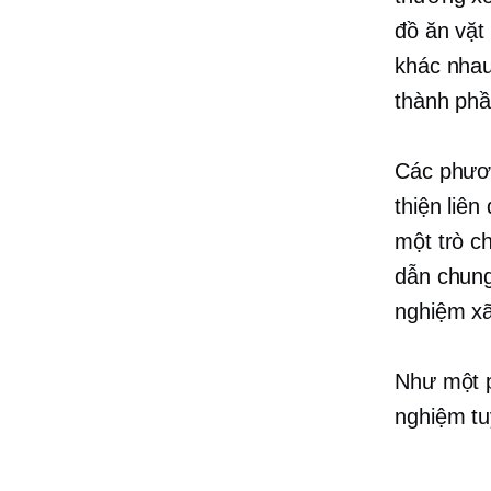
đồ ăn vặt
khác nhau
thành phầ
Các phươn
thiện liên
một trò c
dẫn chung
nghiệm xã
Như một p
nghiệm tu