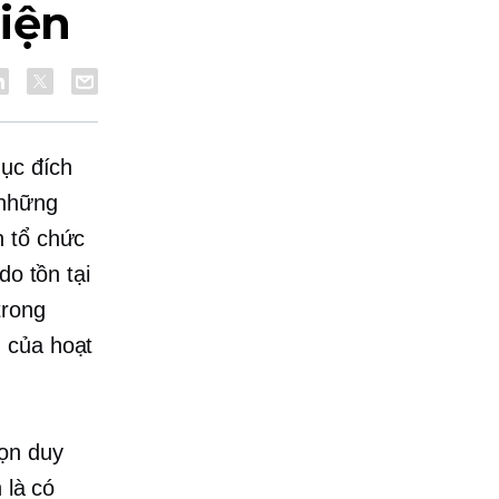
iện
mục đích
 những
n tổ chức
do tồn tại
trong
 của hoạt
họn duy
 là có