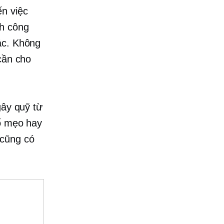
ến việc
nh công
ác. Không
cần cho
gây quỹ từ
số mẹo hay
 cũng có