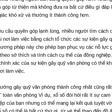
 góp từ thiện mà không đưa ra bất cứ điều gì đáp l
iác khó xử và thường ít thành công hơn.
êu cầu quyên góp lạnh lùng, nhiều người tìm cách 
tại nơi làm việc bằng cách tổ chức các sự kiện gây 
ương pháp này cho phép bạn phục vụ các nỗ lực 
theo sở thích và tính cách cụ thể của đồng nghiệp
chính xác của sự kiện gây quỹ văn phòng có thể k
ơi làm việc.
tưởng gây quỹ văn phòng thành công nhất cũng rấ
ỘT
toàn văn phòng
Ví dụ, xổ số đòi hỏi rất ít sự cam 
ệp của bạn nhưng có thể mang lại kết quả tuyệt vời
 số có thể là bất cứ thứ gì, từ vé thể thao đến đồ 