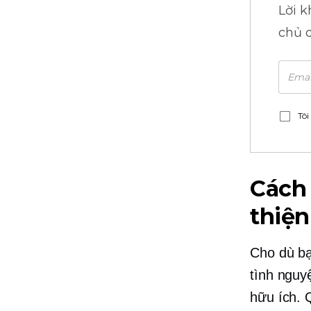
Lời 
chủ 
Tôi
Cách 
thiện
Cho dù bạ
tình nguy
hữu ích.