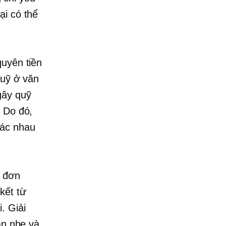
ại có thể
quyên tiền
quỹ ở văn
gây quỹ
. Do đó,
hác nhau
t đơn
kết từ
. Giải
ăn nhẹ và