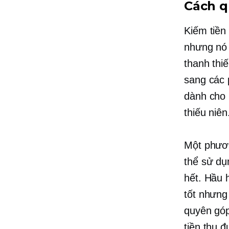
Cách qu
Kiếm tiền 
nhưng nó 
thanh thi
sang các 
dành cho 
thiếu niên
Một phươn
thể sử dụ
hết. Hầu 
tốt nhưng
quyên góp
tiền thu 