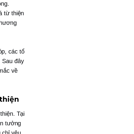
óng.
 từ thiện
chương
p, các tổ
. Sau đây
 mắc về
 thiện
thiện. Tại
in tưởng
 chỉ yêu